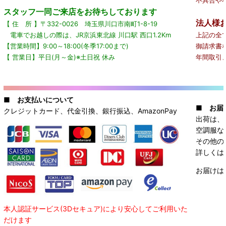
スタッフ一同ご来店をお待ちしております
法人様
【 住 所 】〒332-0026 埼玉県川口市南町1-8-19
電車でお越しの際は、JR京浜東北線 川口駅 西口1.2Km
上記の全
【営業時間】9:00～18:00(冬季17:00まで)
御請求書
【 営業日】平日(月～金)※土日祝 休み
年間取引
■
お支払いについて
■
お届
クレジットカード、代金引換、銀行振込、AmazonPay
出荷は、
空調服な
その他の
詳しくは
お届けは
本人認証サービス(3Dセキュア)により安心してご利用いた
だけます