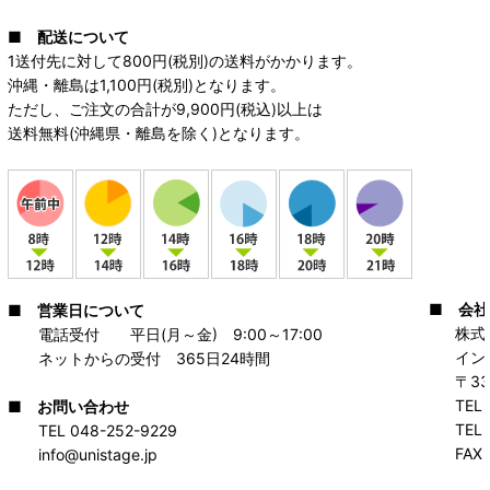
■
配送について
1送付先に対して800円(税別)の送料がかかります。
沖縄・離島は1,100
円(税別)となります。
ただし、ご注文の合計が9,900円(税込)以上は
送料無料(沖縄県・離島を除く)となります。
■
会社
■
営業日について
株式会
電話受付 平日(月～金) 9:00～17:00
インタ
ネットからの受付 365日24時間
〒332-
TEL 04
■
お問い合わせ
TEL 04
TEL 048-252-9229
FAX 04
info@unistage.jp