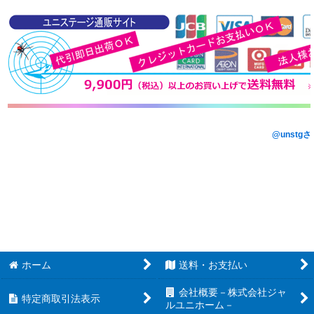
@unstg
ホーム
送料・お支払い
会社概要－株式会社ジャ
特定商取引法表示
ルユニホーム－