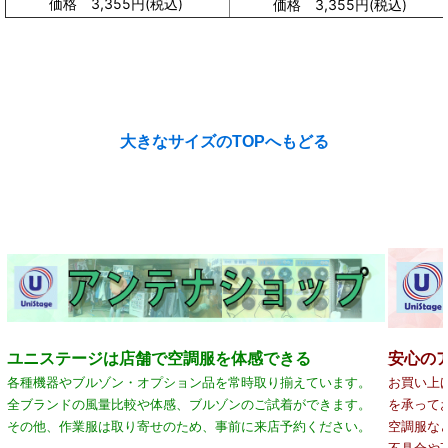
価格 3,355円(
税込
)
価格 3,355円(
税込
)
大きなサイズのTOPへもどる
ユニステージは店舗で空調服を体感できる
安心の
各種機器やブルゾン・オプション品を常時取り揃えています。
お買い上
全ブランドの風量比較や体感、ブルゾンのご試着ができます。
を承って
その他、作業服は取り寄せのため、事前に来店予約ください。
空調服な
不具合や