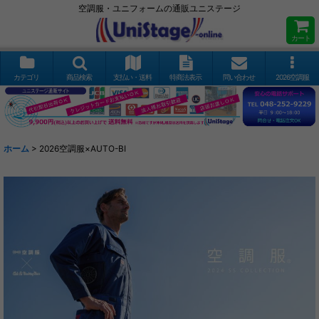
空調服・ユニフォームの通販ユニステージ
カート
カテゴリ
商品検索
支払い・送料
特商法表示
問い合わせ
2026空調服
ホーム
>
2026空調服×AUTO-BI