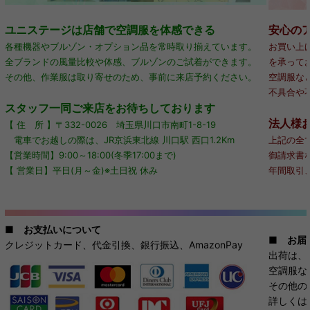
ユニステージは店舗で空調服を体感できる
安心の
各種機器やブルゾン・オプション品を常時取り揃えています。
お買い上
全ブランドの風量比較や体感、ブルゾンのご試着ができます。
を承って
その他、作業服は取り寄せのため、事前に来店予約ください。
空調服な
不具合や
スタッフ一同ご来店をお待ちしております
法人様
【 住 所 】〒332-0026 埼玉県川口市南町1-8-19
電車でお越しの際は、JR京浜東北線 川口駅 西口1.2Km
上記の全
【営業時間】9:00～18:00(冬季17:00まで)
御請求書
【 営業日】平日(月～金)※土日祝 休み
年間取引
■
お支払いについて
■
お届
クレジットカード、代金引換、銀行振込、AmazonPay
出荷は、
空調服な
その他の
詳しくは