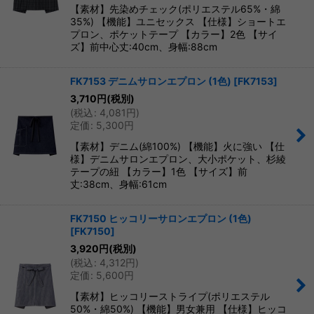
【素材】先染めチェック(ポリエステル65%・綿
35%) 【機能】ユニセックス 【仕様】ショートエ
プロン、ポケットテープ 【カラー】2色 【サイ
ズ】前中心丈:40cm、身幅:88cm
FK7153 デニムサロンエプロン (1色)
[
FK7153
]
3,710
円
(税別)
(
税込
:
4,081
円
)
定価
:
5,300
円
【素材】デニム(綿100%) 【機能】火に強い 【仕
様】デニムサロンエプロン、大小ポケット、杉綾
テープの紐 【カラー】1色 【サイズ】前
丈:38cm、身幅:61cm
FK7150 ヒッコリーサロンエプロン (1色)
[
FK7150
]
3,920
円
(税別)
(
税込
:
4,312
円
)
定価
:
5,600
円
【素材】ヒッコリーストライプ(ポリエステル
50%・綿50%) 【機能】男女兼用 【仕様】ヒッコ