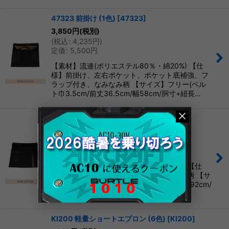
47323 前掛け (1色)
[
47323
]
3,850
円
(税別)
(
税込
:
4,235
円
)
定価
:
5,500
円
【素材】流連(ポリエステル80％・綿20%) 【仕
様】前掛け、左右ポケット、ポケット底補強、フ
ラップ付き、なみなみ柄 【サイズ】フリー(ベル
ト巾3.5cm/前丈36.5cm/幅58cm/胴寸+紐長…
47320 前掛け (1色)
[
47320
]
3,710
円
(税別)
(
税込
:
4,081
円
)
定価
:
5,300
円
【素材】流連(ポリエステル80%・綿20%) 【仕
様】前掛け、右ポット、前スリット、華波柄 【サ
イズ】フリー(ベルト巾3.5cm/前丈33cm幅92cm/
胴寸+紐長さ258) 【カラー】1色 …
KI200 軽量ショートエプロン (6色)
[
KI200
]