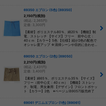
69350 エプロン (5色)
[
69350
]
2,150
円
(税別)
(
税込
:
2,365
円
)
定価
:
3,300
円
【素材】ポリエステル80％、綿20％ 【機能】制
電、ストレッチ 【サイズ】フリー 前中心丈：
40ｃｍ 【カラー】5色 【仕様】紐が2色の配色で
オシャレ度アップ ☆清掃シーンや目的に合わせ…
69050 エプロン (2色)
[
69050
]
2,210
円
(税別)
(
税込
:
2,431
円
)
定価
:
3,400
円
【素材】綿65％、ポリエステル35％ 【サイズ】
フリー（前中心丈：40ｃｍ） 【機能】ストレッ
チ、制電、男女兼用 【デザイン】フロントポケッ
ト 【カラー】2色 ※ベージュ(69057)販売終了
69061 デニムエプロン (1色)
[
69061
]