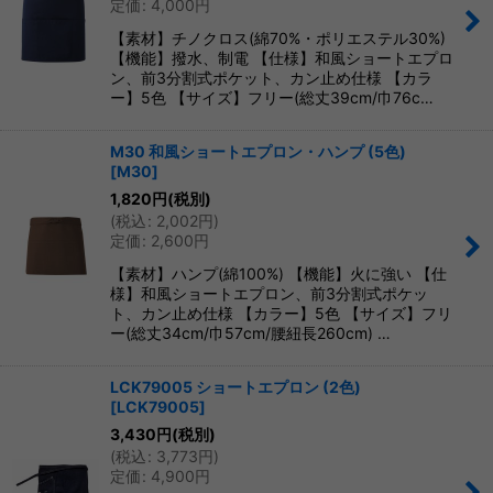
定価
:
4,000
円
【素材】チノクロス(綿70%・ポリエステル30%)
【機能】撥水、制電 【仕様】和風ショートエプロ
ン、前3分割式ポケット、カン止め仕様 【カラ
ー】5色 【サイズ】フリー(総丈39cm/巾76c…
M30 和風ショートエプロン・ハンプ (5色)
[
M30
]
1,820
円
(税別)
(
税込
:
2,002
円
)
定価
:
2,600
円
【素材】ハンプ(綿100%) 【機能】火に強い 【仕
様】和風ショートエプロン、前3分割式ポケッ
ト、カン止め仕様 【カラー】5色 【サイズ】フリ
ー(総丈34cm/巾57cm/腰紐長260cm) …
LCK79005 ショートエプロン (2色)
[
LCK79005
]
3,430
円
(税別)
(
税込
:
3,773
円
)
定価
:
4,900
円