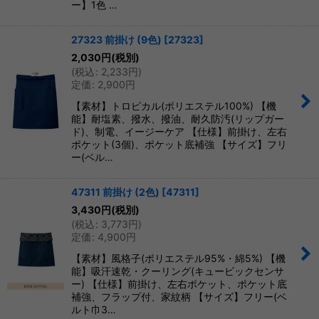
ー】1色 …
27323 前掛け (9色)
[
27323
]
2,030
円
(税別)
(
税込
:
2,233
円
)
定価
:
2,900
円
【素材】トロピカル(ポリエステル100%) 【機
能】耐塩素、撥水、撥油、耐久防汚(リップガー
ド)、制電、イージーケア 【仕様】前掛け、左右
ポケット(3個)、ポケット底補強 【サイズ】フリ
ー(ベル…
47311 前掛け (2色)
[
47311
]
3,430
円
(税別)
(
税込
:
3,773
円
)
定価
:
4,900
円
【素材】風格子(ポリエステル95%・綿5%) 【機
能】吸汗速乾・クーリング(キュービックセンサ
ー) 【仕様】前掛け、左右ポケット、ポケット底
補強、フラップ付、家紋柄 【サイズ】フリー(ベ
ルト巾3…