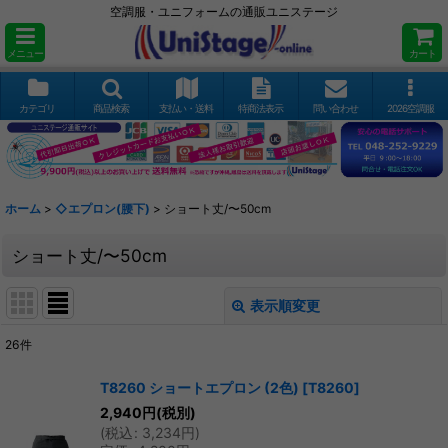
空調服・ユニフォームの通販ユニステージ
メニュー
カート
カテゴリ
商品検索
支払い・送料
特商法表示
問い合わせ
2026空調服
ホーム
>
◇エプロン(腰下)
>
ショート丈/〜50cm
ショート丈/〜50cm
表示順変更
閉じる
26
件
表示数
:
T8260 ショートエプロン (2色)
[
T8260
]
2,940
円
(税別)
並び順
:
(
税込
:
3,234
円
)