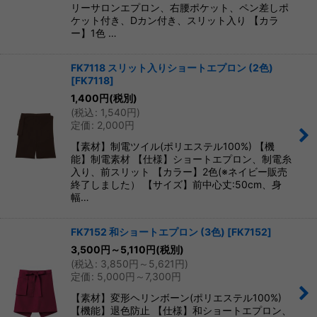
リーサロンエプロン、右腰ポケット、ペン差しポ
ケット付き、Dカン付き、スリット入り 【カラ
ー】1色 …
FK7118 スリット入りショートエプロン (2色)
[
FK7118
]
1,400
円
(税別)
(
税込
:
1,540
円
)
定価
:
2,000
円
【素材】制電ツイル(ポリエステル100%) 【機
能】制電素材 【仕様】ショートエプロン、制電糸
入り、前スリット 【カラー】2色(※ネイビー販売
終了しました） 【サイズ】前中心丈:50cm、身
幅…
FK7152 和ショートエプロン (3色)
[
FK7152
]
3,500
円
～5,110
円
(税別)
(
税込
:
3,850
円
～5,621
円
)
定価
:
5,000
円
～7,300
円
【素材】変形ヘリンボーン(ポリエステル100%)
【機能】退色防止 【仕様】和ショートエプロン、