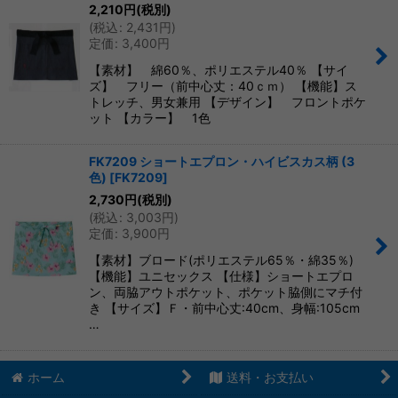
2,210
円
(税別)
(
税込
:
2,431
円
)
定価
:
3,400
円
【素材】 綿60％、ポリエステル40％ 【サイ
ズ】 フリー（前中心丈：40ｃｍ） 【機能】ス
トレッチ、男女兼用 【デザイン】 フロントポケ
ット 【カラー】 1色
FK7209 ショートエプロン・ハイビスカス柄 (3
色)
[
FK7209
]
2,730
円
(税別)
(
税込
:
3,003
円
)
定価
:
3,900
円
【素材】ブロード(ポリエステル65％・綿35％)
【機能】ユニセックス 【仕様】ショートエプロ
ン、両脇アウトポケット、ポケット脇側にマチ付
き 【サイズ】Ｆ・前中心丈:40cm、身幅:105cm
…
ホーム
送料・お支払い