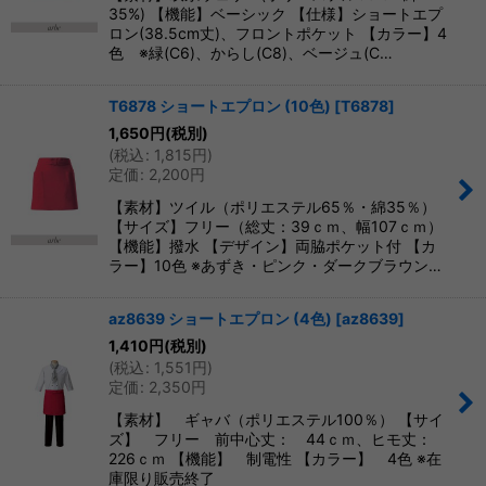
35%) 【機能】ベーシック 【仕様】ショートエプ
ロン(38.5cm丈)、フロントポケット 【カラー】4
色 ※緑(C6)、からし(C8)、ベージュ(C…
T6878 ショートエプロン (10色)
[
T6878
]
1,650
円
(税別)
(
税込
:
1,815
円
)
定価
:
2,200
円
【素材】ツイル（ポリエステル65％・綿35％）
【サイズ】フリー（総丈：39ｃｍ、幅107ｃｍ）
【機能】撥水 【デザイン】両脇ポケット付 【カ
ラー】10色 ※あずき・ピンク・ダークブラウン…
az8639 ショートエプロン (4色)
[
az8639
]
1,410
円
(税別)
(
税込
:
1,551
円
)
定価
:
2,350
円
【素材】 ギャバ（ポリエステル100％） 【サイ
ズ】 フリー 前中心丈： 44ｃｍ、ヒモ丈：
226ｃｍ 【機能】 制電性 【カラー】 4色 ※在
庫限り販売終了