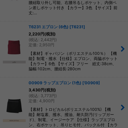
腰紐取り外し可能、右腰吊るしポケット、内側ペ
ン差しポケット付き 【カラー】3色 【サイズ】前
丈:…
T6231 エプロン (6色)
[
T6231
]
2,220
円
(税別)
(
税込
:
2,442
円
)
定価
:
2,950
円
【素材】ギャバジン（ポリエステル100％） 【機
能】制電・撥水 【仕様】エプロン、両脇ポケット
【カラー】6色 【サイズ】フリー 総丈:38cm、
脇幅:102cm、腰紐長:280cm
00909 ラップエプロン (1色)
[
’00909
]
3,430
円
(税別)
(
税込
:
3,773
円
)
定価
:
4,900
円
【素材】トロピカル(ポリエステル100%) 【機
能】耐塩素、撥水、撥油、耐久防汚(リップガー
ド)、制電、イージーケア 【仕様】ラップエプロ
ン、右ポケット、吊りヒモ付、バックル付 【カラ