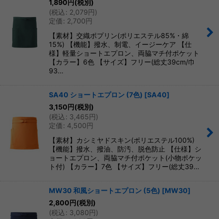
1,890
円
(税別)
(
税込
:
2,079
円
)
定価
:
2,700
円
【素材】交織ポプリン(ポリエステル85%・綿
15%) 【機能】撥水、制電、イージーケア 【仕
様】軽量ショートエプロン、両脇マチ付ポケット
【カラー】6色 【サイズ】フリー(総丈39cm/巾
93…
SA40 ショートエプロン (7色)
[
SA40
]
3,150
円
(税別)
(
税込
:
3,465
円
)
定価
:
4,500
円
【素材】カシミヤドスキン(ポリエステル100%)
【機能】撥水、撥油、防汚、脱色防止 【仕様】シ
ョートエプロン、両脇マチ付ポケット(小物ポケッ
ト付) 【カラー】7色 【サイズ】フリー(総丈39…
MW30 和風ショートエプロン (5色)
[
MW30
]
2,800
円
(税別)
(
税込
:
3,080
円
)