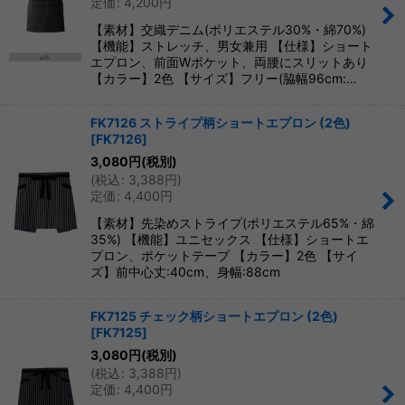
定価
:
4,200
円
絞り込む
【素材】交織デニム(ポリエステル30%・綿70%)
【機能】ストレッチ、男女兼用 【仕様】ショート
エプロン、前面Wポケット、両腰にスリットあり
【カラー】2色 【サイズ】フリー(脇幅96cm:…
FK7126 ストライプ柄ショートエプロン (2色)
[
FK7126
]
3,080
円
(税別)
(
税込
:
3,388
円
)
定価
:
4,400
円
【素材】先染めストライプ(ポリエステル65%・綿
35%) 【機能】ユニセックス 【仕様】ショートエ
プロン、ポケットテープ 【カラー】2色 【サイ
ズ】前中心丈:40cm、身幅:88cm
FK7125 チェック柄ショートエプロン (2色)
[
FK7125
]
3,080
円
(税別)
(
税込
:
3,388
円
)
定価
:
4,400
円