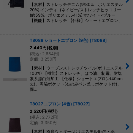
【素材】ストレッチデニム(綿80%、ポリエステル
20%):インディゴネイビー/ストレッチヒッコリー
(綿59%、ポリエステル41%):ホワイト×ブルー
【機能】ストレッチ 【仕様】ショートエプロン、
…
T8088 ショートエプロン (9色)
[
T8088
]
2,440
円
(税別)
(
税込
:
2,684
円
)
定価
:
3,250
円
【素材】ウーブンストレッチツイル(ポリエステル
100%) 【機能】ストレッチ、はつ油、制電、耐塩
素系漂白剤加工 【仕様】ショートエプロン(40cm
丈)、両脇ポケット(右のみペン差しポケット付)、
両…
T8027 エプロン (4色)
[
T8027
]
2,520
円
(税別)
(
税込
:
2,772
円
)
定価
:
3,350
円
【素材】双糸ウェザー(ポリエステル65%・綿