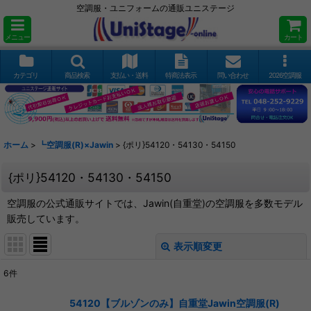
空調服・ユニフォームの通販ユニステージ
メニュー
カート
カテゴリ
商品検索
支払い・送料
特商法表示
問い合わせ
2026空調服
ホーム
>
┗空調服(R)×Jawin
>
{ポリ}54120・54130・54150
{ポリ}54120・54130・54150
空調服の公式通販サイトでは、Jawin(自重堂)の空調服を多数モデル
販売しています。
表示順変更
閉じる
6
件
表示数
:
54120【ブルゾンのみ】自重堂Jawin空調服(R)