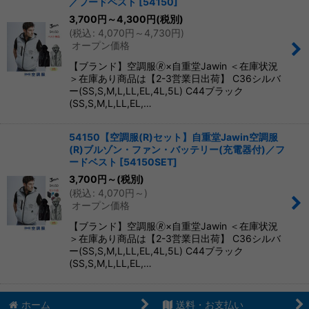
／フードベスト
[
54150
]
3,700
円
～4,300
円
(税別)
(
税込
:
4,070
円
～4,730
円
)
オープン価格
【ブランド】空調服🄬×自重堂Jawin ＜在庫状況
＞在庫あり商品は【2-3営業日出荷】 C36シルバ
ー(SS,S,M,L,LL,EL,4L,5L) C44ブラック
(SS,S,M,L,LL,EL,…
54150【空調服(R)セット】自重堂Jawin空調服
(R)ブルゾン・ファン・バッテリー(充電器付)／フ
ードベスト
[
54150SET
]
3,700
円
～
(税別)
(
税込
:
4,070
円
～
)
オープン価格
【ブランド】空調服🄬×自重堂Jawin ＜在庫状況
＞在庫あり商品は【2-3営業日出荷】 C36シルバ
ー(SS,S,M,L,LL,EL,4L,5L) C44ブラック
(SS,S,M,L,LL,EL,…
ホーム
送料・お支払い