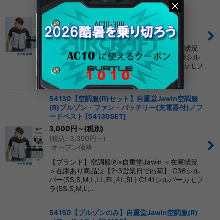
／フードベスト
[
54130
]
3,000
円
～3,600
円
(税別)
(
税込
:
3,300
円
～3,960
円
)
オープン価格
【ブランド】空調服🄬×自重堂Jawin ＜在庫状況
＞在庫あり商品は【2-3営業日で出荷】 C36シル
バー(SS,S,M,L,LL,EL,4L,5L) C141シルバーカモフ
ラ(SS,S,M,L,…
54130【空調服(R)セット】自重堂Jawin空調服
(R)ブルゾン・ファン・バッテリー(充電器付)／フ
ードベスト
[
54130SET
]
3,000
円
～
(税別)
(
税込
:
3,300
円
～
)
オープン価格
【ブランド】空調服🄬×自重堂Jawin ＜在庫状況
＞在庫あり商品は【2-3営業日で出荷】 C36シル
バー(SS,S,M,L,LL,EL,4L,5L) C141シルバーカモフ
ラ(SS,S,M,L,…
54150【ブルゾンのみ】自重堂Jawin空調服(R)