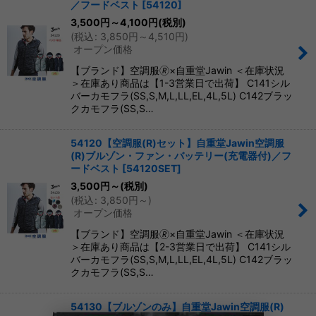
／フードベスト
[
54120
]
並び順
:
3,500
円
～4,100
円
(税別)
(
税込
:
3,850
円
～4,510
円
)
オープン価格
絞り込む
【ブランド】空調服🄬×自重堂Jawin ＜在庫状況
＞在庫あり商品は【1-3営業日で出荷】 C141シル
バーカモフラ(SS,S,M,L,LL,EL,4L,5L) C142ブラッ
クカモフラ(SS,S…
54120【空調服(R)セット】自重堂Jawin空調服
(R)ブルゾン・ファン・バッテリー(充電器付)／フ
ードベスト
[
54120SET
]
3,500
円
～
(税別)
(
税込
:
3,850
円
～
)
オープン価格
【ブランド】空調服🄬×自重堂Jawin ＜在庫状況
＞在庫あり商品は【2-3営業日で出荷】 C141シル
バーカモフラ(SS,S,M,L,LL,EL,4L,5L) C142ブラッ
クカモフラ(SS,S…
54130【ブルゾンのみ】自重堂Jawin空調服(R)