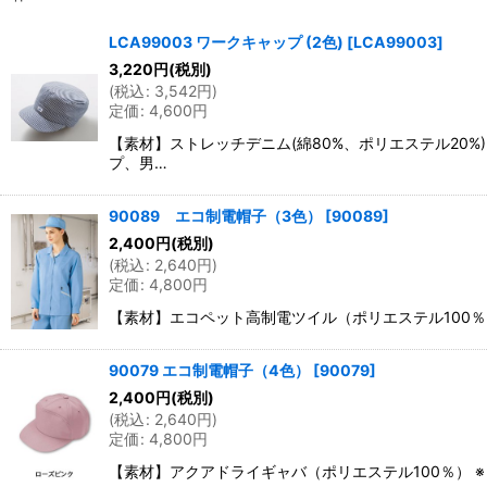
表示数
:
LCA99003 ワークキャップ (2色)
[
LCA99003
]
3,220
円
(税別)
並び順
:
(
税込
:
3,542
円
)
定価
:
4,600
円
【素材】ストレッチデニム(綿80%、ポリエステル20%
プ、男…
90089 エコ制電帽子（3色）
[
90089
]
2,400
円
(税別)
(
税込
:
2,640
円
)
定価
:
4,800
円
【素材】エコペット高制電ツイル（ポリエステル100％） 
90079 エコ制電帽子（4色）
[
90079
]
2,400
円
(税別)
(
税込
:
2,640
円
)
定価
:
4,800
円
【素材】アクアドライギャバ（ポリエステル100％） ※リ