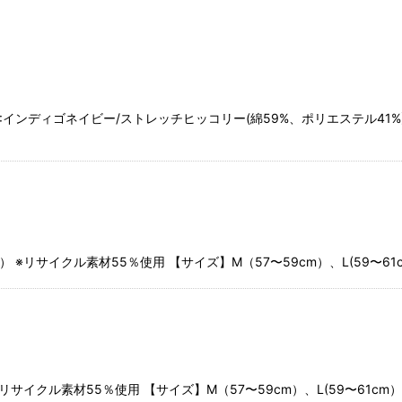
絞り込む
):インディゴネイビー/ストレッチヒッコリー(綿59%、ポリエステル41
※リサイクル素材55％使用 【サイズ】M（57〜59cm）、L(59〜61
サイクル素材55％使用 【サイズ】M（57〜59cm）、L(59〜61cm