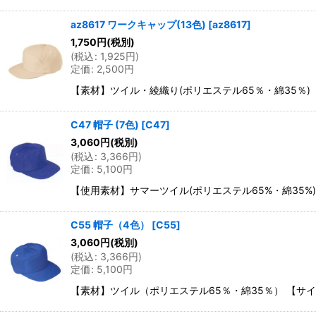
az8617 ワークキャップ(13色)
[
az8617
]
1,750
円
(税別)
(
税込
:
1,925
円
)
定価
:
2,500
円
【素材】ツイル・綾織り(ポリエステル65％・綿35％) 【
C47 帽子 (7色)
[
C47
]
3,060
円
(税別)
(
税込
:
3,366
円
)
定価
:
5,100
円
【使用素材】サマーツイル(ポリエステル65%・綿35%)、再
C55 帽子（4色）
[
C55
]
3,060
円
(税別)
(
税込
:
3,366
円
)
定価
:
5,100
円
【素材】ツイル（ポリエステル65％・綿35％） 【サイズ