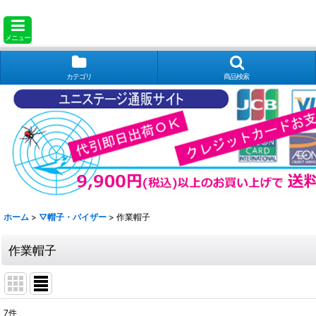
メニュー
カテゴリ
商品検索
ホーム
>
▽帽子・バイザー
>
作業帽子
作業帽子
7
件