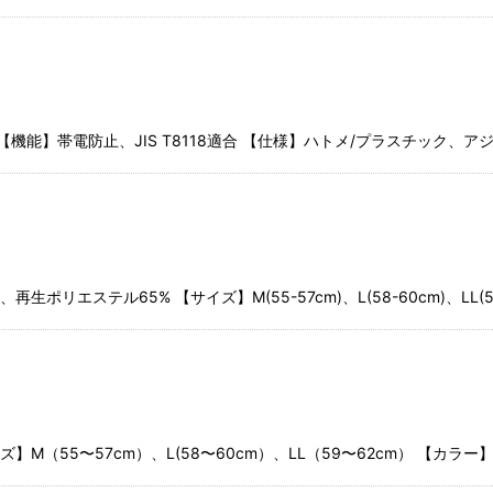
機能】帯電防止、JIS T8118適合 【仕様】ハトメ/プラスチック、アジャス
生ポリエステル65% 【サイズ】M(55-57cm)、L(58-60cm)、LL
】M（55〜57cm）、L(58〜60cm）、LL（59〜62cm） 【