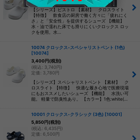
定価
:
7,500
円
【シリーズ】ビストロ 【素材】 クロスライト
【特徴】 飲食店の厨房で働く方々に「疲れにく
さ」と「安全性」を提供するシューズ 【機能】
水・油で濡れた床でも滑りにくいクロックス ロッ
クを使用。水…
10074 クロックス-スペシャリストベント (1色)
[
10074
]
3,400
円
(税別)
(
税込
:
3,740
円
)
定価
:
3,780
円
【シリーズ】スペシャリストベント 【素材】 ク
ロスライト 【特徴】 快適な履き心地で医療現場
にもおススメしたいシューズ 【機能】 水洗い可
能。 軽量で防臭性あり。 【カラー】1色:white(…
10001 クロックス-クラシック (3色)
[
10001
]
5,850
円
(税別)
(
税込
:
6,435
円
)
定価
:
6,500
円