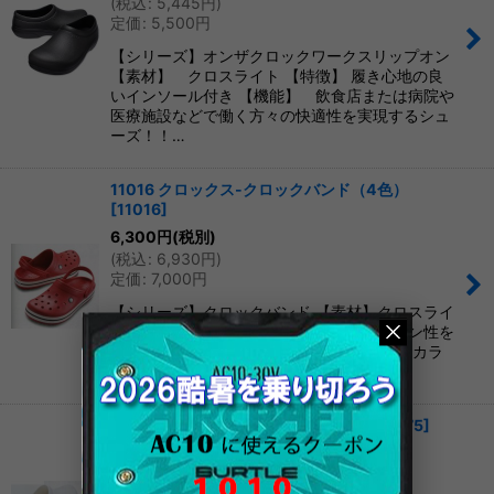
(
税込
:
5,445
円
)
定価
:
5,500
円
絞り込む
【シリーズ】オンザクロックワークスリップオン
【素材】 クロスライト 【特徴】 履き心地の良
いインソール付き 【機能】 飲食店または病院や
医療施設などで働く方々の快適性を実現するシュ
ーズ！！…
11016 クロックス-クロックバンド（4色）
[
11016
]
6,300
円
(税別)
(
税込
:
6,930
円
)
定価
:
7,000
円
【シリーズ】クロックバンド 【素材】クロスライ
ト 【特徴】軽い履き心地と快適なクッション性を
実現したシューズ 【機能】水洗い可能。 【カラ
ー】4色:black(001)/white(100)…
10075 クロックス-ビストロ（2色）
[
10075
]
6,750
円
(税別)
(
税込
:
7,425
円
)