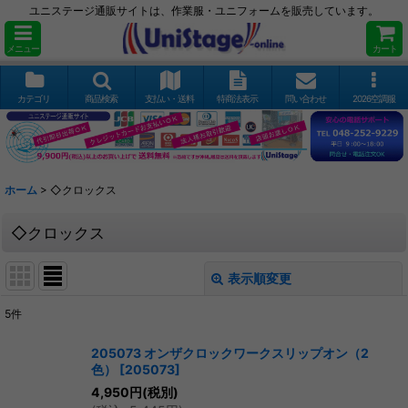
ユニステージ通販サイトは、作業服・ユニフォームを販売しています。
メニュー
カート
カテゴリ
商品検索
支払い・送料
特商法表示
問い合わせ
2026空調服
ホーム
>
◇クロックス
◇クロックス
表示順変更
閉じる
5
件
表示数
:
205073 オンザクロックワークスリップオン（2
色）
[
205073
]
並び順
:
4,950
円
(税別)