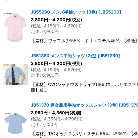
表示数
:
JB55230 メンズ半袖シャツ (3色)
[
JB55230
]
3,800
円
～4,200
円
(税別)
並び順
:
(
税込
:
4,180
円
～4,620
円
)
定価
:
6,900
円
【素材】ワッフル(綿55%、ポリエステル45%) 【機
JB51360 メンズ半袖シャツ (3色)
[
JB51360
]
3,800
円
～4,200
円
(税別)
(
税込
:
4,180
円
～4,620
円
)
定価
:
6,900
円
【素材】CVCシャドウストライプ(綿60%、ポリエステ
節】通…
JB51370 男女兼用半袖オックスシャツ (3色)
[
JB5137
3,960
円
～4,360
円
(税別)
(
税込
:
4,356
円
～4,796
円
)
定価
:
7,200
円
【素材】T/Cオックス(ポリエステル65%、綿35%