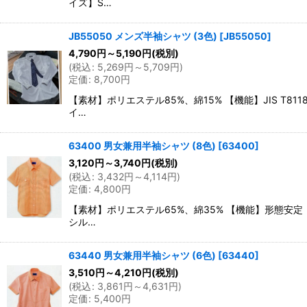
イズ】S…
JB55050 メンズ半袖シャツ (3色)
[
JB55050
]
4,790
円
～5,190
円
(税別)
(
税込
:
5,269
円
～5,709
円
)
定価
:
8,700
円
【素材】ポリエステル85%、綿15% 【機能】JIS 
イ…
63400 男女兼用半袖シャツ (8色)
[
63400
]
3,120
円
～3,740
円
(税別)
(
税込
:
3,432
円
～4,114
円
)
定価
:
4,800
円
【素材】ポリエステル65%、綿35% 【機能】形態安定
シル…
63440 男女兼用半袖シャツ (6色)
[
63440
]
3,510
円
～4,210
円
(税別)
(
税込
:
3,861
円
～4,631
円
)
定価
:
5,400
円