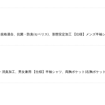
T8118規格適合、抗菌・防臭(セベリス)、形態安定加工 【仕様】メンズ
・消臭加工、男女兼用 【仕様】半袖シャツ、両胸ポケット(右胸ポケットタ