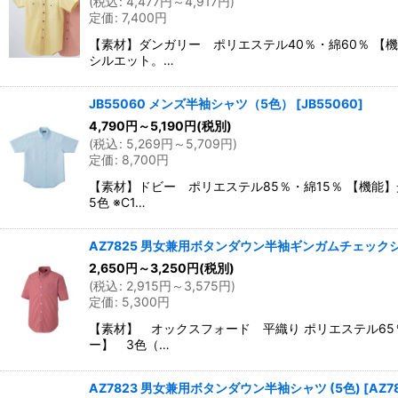
(
税込
:
4,477
円
～4,917
円
)
定価
:
7,400
円
【素材】ダンガリー ポリエステル40％・綿60％ 【
シルエット。…
JB55060 メンズ半袖シャツ（5色）
[
JB55060
]
4,790
円
～5,190
円
(税別)
(
税込
:
5,269
円
～5,709
円
)
定価
:
8,700
円
【素材】ドビー ポリエステル85％・綿15％ 【機
5色 ※C1…
AZ7825 男女兼用ボタンダウン半袖ギンガムチェックシャ
2,650
円
～3,250
円
(税別)
(
税込
:
2,915
円
～3,575
円
)
定価
:
5,300
円
【素材】 オックスフォード 平織り ポリエステル65
ー】 3色（…
AZ7823 男女兼用ボタンダウン半袖シャツ (5色)
[
AZ7