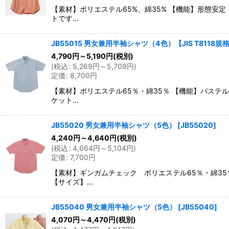
【素材】ポリエステル65%、綿35% 【機能】形態安定
トです…
JB55015 男女兼用半袖シャツ（4色）【JIS T8118規
4,790
円
～5,190
円
(税別)
(
税込
:
5,269
円
～5,709
円
)
定価
:
8,700
円
【素材】ポリエステル65％・綿35％ 【機能】パステル
ケット…
JB55020 男女兼用半袖シャツ（5色）
[
JB55020
]
4,240
円
～4,640
円
(税別)
(
税込
:
4,664
円
～5,104
円
)
定価
:
7,700
円
【素材】ギンガムチェック ポリエステル65％・綿35
【サイズ】…
JB55040 男女兼用半袖シャツ（5色）
[
JB55040
]
4,070
円
～4,470
円
(税別)