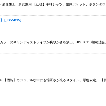
・消臭加工、男女兼用 【仕様】半袖シャツ、左胸ポケット、ボタンダウン
格】
[
JB55015
]
カラーのキャンディストライプが爽やかさを演出。JIS T8118規格適
％ 【機能】カジュアルな中にも端正さが光るスタイル。形態安定。 【仕