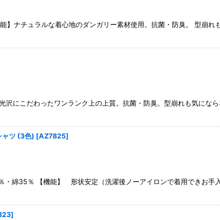
機能】ナチュラルな着心地のダンガリー素材使用。抗菌・防臭。 型崩れも
能】光沢にこだわったワンランク上の上質。抗菌・防臭。型崩れも気になら
ツ (3色)
[
AZ7825
]
％・綿35％ 【機能】 形状安定（洗濯後ノーアイロンで着用できお手
823
]