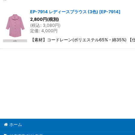
表示数
:
EP-7914 レディースブラウス (3色)
[
EP-7914
]
2,800
円
(税別)
並び順
:
(
税込
:
3,080
円
)
定価
:
4,000
円
【素材】コードレーン(ポリエステル65%・綿35%) 【
ホーム