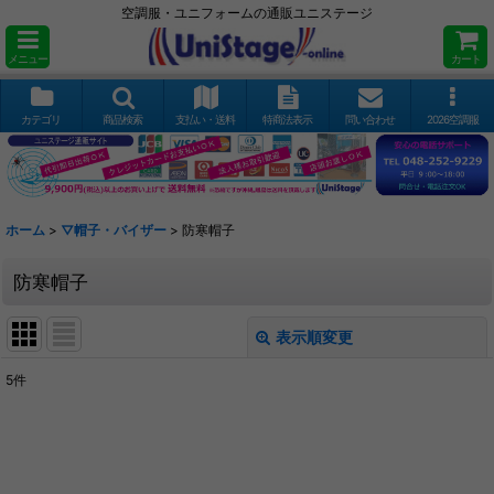
空調服・ユニフォームの通販ユニステージ
メニュー
カート
カテゴリ
商品検索
支払い・送料
特商法表示
問い合わせ
2026空調服
ホーム
>
▽帽子・バイザー
>
防寒帽子
防寒帽子
表示順変更
閉じる
5
件
表示数
:
並び順
: