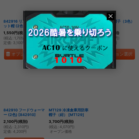
絞り込む
842916 リバーシブルニ
842911 ヘッドウォーマ
51008防寒帽子（3色）
ット帽 (2色)
[
842916
]
ー (2色)
[
842911
]
[
51008
]
1,550
円
(税別)
1,650
円
(税別)
4,600
円
(税別)
(
税込
:
1,705
円
)
(
税込
:
1,815
円
)
(
税込
:
5,060
円
)
定価
:
3,100
円
定価
:
3,300
円
定価
:
9,200
円
オプション選択
オプション選択
オプション選択
842910 フードウォーマ
MT129 冷凍倉庫用防寒
ー (2色)
[
842910
]
帽子（紺）
[
MT129
]
2,100
円
(税別)
3,700
円
(税別)
(
税込
:
2,310
円
)
(
税込
:
4,070
円
)
定価
:
4,200
円
オープン価格