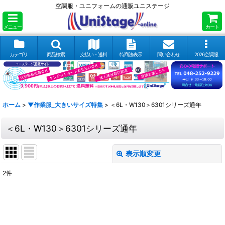
空調服・ユニフォームの通販ユニステージ
メニュー
カート
カテゴリ
商品検索
支払い・送料
特商法表示
問い合わせ
2026空調服
ホーム
>
▼作業服_大きいサイズ特集
>
＜6L・W130＞6301シリーズ通年
＜6L・W130＞6301シリーズ通年
表示順変更
閉じる
2
件
表示数
:
並び順
: