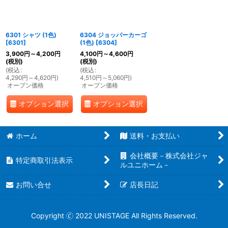
絞り込む
6301 シャツ (1色)
6304 ジョッパーカーゴ
[
6301
]
(1色)
[
6304
]
3,900
円
～4,200
円
4,100
円
～4,600
円
(税別)
(税別)
(
税込
:
(
税込
:
4,290
円
～4,620
円
)
4,510
円
～5,060
円
)
オープン価格
オープン価格
オプション選択
オプション選択
ホーム
送料・お支払い
会社概要－株式会社ジャ
特定商取引法表示
ルユニホーム－
お問い合せ
店長日記
Copyright 🄫 2022 UNISTAGE All Rights Reserved.