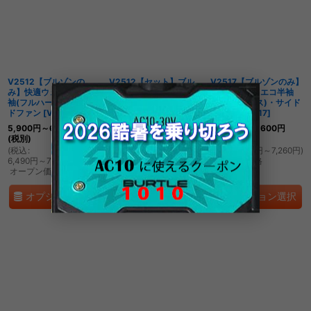
並び順
:
絞り込む
V2512【ブルゾンの
V2512【セット】ブル
V2517【ブルゾンのみ】
み】快適ウェア／エコ長
ゾン・ファン・バッテリ
快適ウェア／エコ半袖
袖(フルハーネス)・サイ
ー(充電器付)／エコ長袖
(フルハーネス)・サイド
ドファン
[
V2512
]
(フルハーネス)・サイド
ファン
[
V2517
]
ファン
[
V2512SET
]
5,900
円
～6,900
円
5,600
円
～6,600
円
(税別)
5,900
円
～
(税別)
(税別)
(
税込
:
(
税込
:
6,490
円
～
)
(
税込
:
6,160
円
～7,260
円
)
6,490
円
～7,590
円
)
オープン価格
オープン価格
オープン価格
オプション選択
オプション選択
オプション選択