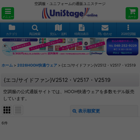
空調服・ユニフォームの通販ユニステージ
メニュー
カート
カテゴリ
商品検索
支払い・送料
特商法表示
問い合わせ
2026空調服
ホーム
>
2026HOOH快適ウェア
>
{エコ/サイドファン}V2512・V2517・V2519
{エコ/サイドファン}V2512・V2517・V2519
空調服の公式通販サイトでは、HOOH快適ウェアを多数モデル販売
しています。
表示順変更
閉じる
6
件
表示数
: