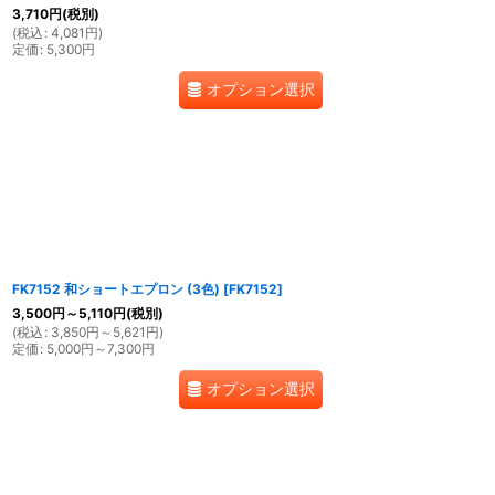
3,710
円
(税別)
(
税込
:
4,081
円
)
定価
:
5,300
円
オプション選択
FK7152 和ショートエプロン (3色)
[
FK7152
]
3,500
円
～5,110
円
(税別)
(
税込
:
3,850
円
～5,621
円
)
定価
:
5,000
円
～7,300
円
オプション選択