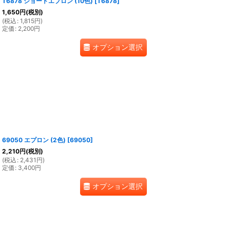
T6878 ショートエプロン (10色)
[
T6878
]
1,650
円
(税別)
(
税込
:
1,815
円
)
定価
:
2,200
円
オプション選択
69050 エプロン (2色)
[
69050
]
2,210
円
(税別)
(
税込
:
2,431
円
)
定価
:
3,400
円
オプション選択