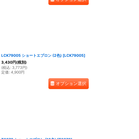
LCK79005 ショートエプロン (2色)
[
LCK79005
]
3,430
円
(税別)
(
税込
:
3,773
円
)
定価
:
4,900
円
オプション選択