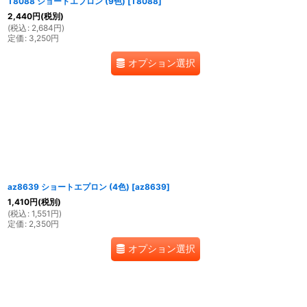
T8088 ショートエプロン (9色)
[
T8088
]
2,440
円
(税別)
(
税込
:
2,684
円
)
定価
:
3,250
円
オプション選択
az8639 ショートエプロン (4色)
[
az8639
]
1,410
円
(税別)
(
税込
:
1,551
円
)
定価
:
2,350
円
オプション選択