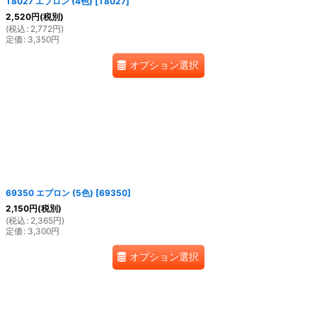
T8027 エプロン (4色)
[
T8027
]
2,520
円
(税別)
(
税込
:
2,772
円
)
定価
:
3,350
円
オプション選択
69350 エプロン (5色)
[
69350
]
2,150
円
(税別)
(
税込
:
2,365
円
)
定価
:
3,300
円
オプション選択