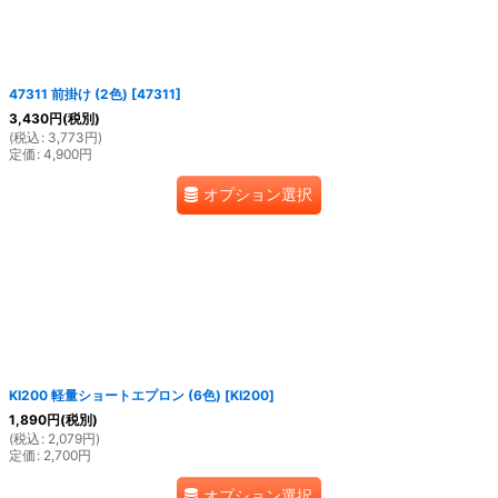
47311 前掛け (2色)
[
47311
]
3,430
円
(税別)
(
税込
:
3,773
円
)
定価
:
4,900
円
オプション選択
KI200 軽量ショートエプロン (6色)
[
KI200
]
1,890
円
(税別)
(
税込
:
2,079
円
)
定価
:
2,700
円
オプション選択