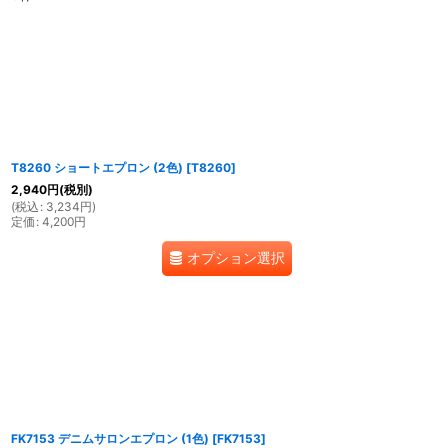
表示数
:
並び順
:
T8260 ショートエプロン (2色)
[
T8260
]
2,940
円
(税別)
(
税込
:
3,234
円
)
定価
:
4,200
円
オプション選択
FK7153 デニムサロンエプロン (1色)
[
FK7153
]