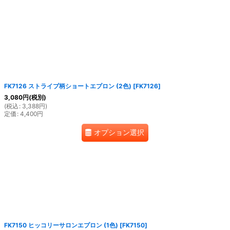
絞り込む
FK7126 ストライプ柄ショートエプロン (2色)
[
FK7126
]
3,080
円
(税別)
(
税込
:
3,388
円
)
定価
:
4,400
円
オプション選択
FK7150 ヒッコリーサロンエプロン (1色)
[
FK7150
]