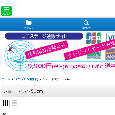
メニュー
カテゴリ
商品検索
ホーム
>
◇エプロン(腰下)
>
ショート丈/〜50cm
ショート丈/〜50cm
26
件