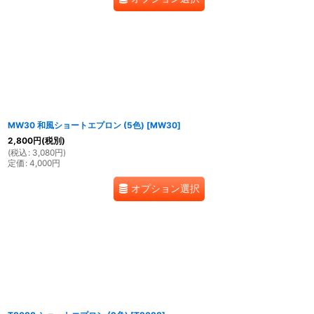
MW30 和風ショートエプロン (5色)
[
MW30
]
2,800
円
(税別)
(
税込
:
3,080
円
)
定価
:
4,000
円
オプション選択