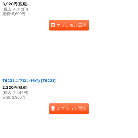
3,920
円
(税別)
(
税込
:
4,312
円
)
定価
:
5,600
円
オプション選択
T6231 エプロン (6色)
[
T6231
]
2,220
円
(税別)
(
税込
:
2,442
円
)
定価
:
2,950
円
オプション選択