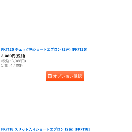
FK7125 チェック柄ショートエプロン (2色)
[
FK7125
]
3,080
円
(税別)
(
税込
:
3,388
円
)
定価
:
4,400
円
オプション選択
FK7118 スリット入りショートエプロン (2色)
[
FK7118
]