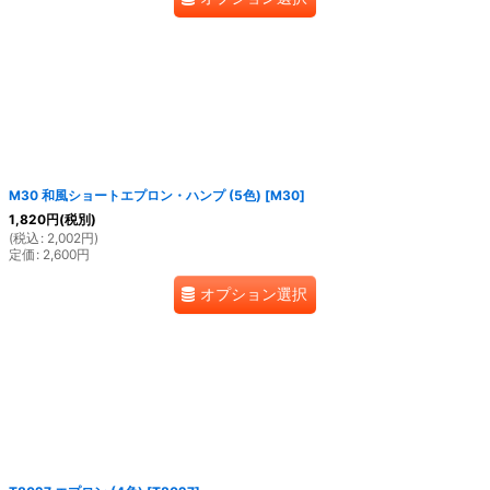
M30 和風ショートエプロン・ハンプ (5色)
[
M30
]
1,820
円
(税別)
(
税込
:
2,002
円
)
定価
:
2,600
円
オプション選択