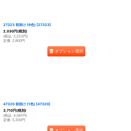
27323 前掛け (9色)
[
27323
]
2,030
円
(税別)
(
税込
:
2,233
円
)
定価
:
2,900
円
オプション選択
47320 前掛け (1色)
[
47320
]
3,710
円
(税別)
(
税込
:
4,081
円
)
定価
:
5,300
円
オプション選択