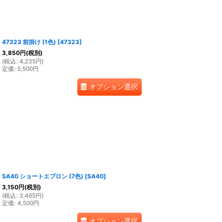
47323 前掛け (1色)
[
47323
]
3,850
円
(税別)
(
税込
:
4,235
円
)
定価
:
5,500
円
オプション選択
SA40 ショートエプロン (7色)
[
SA40
]
3,150
円
(税別)
(
税込
:
3,465
円
)
定価
:
4,500
円
オプション選択