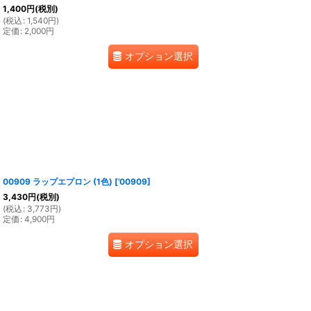
1,400
円
(税別)
(
税込
:
1,540
円
)
定価
:
2,000
円
オプション選択
00909 ラップエプロン (1色)
[
’00909
]
3,430
円
(税別)
(
税込
:
3,773
円
)
定価
:
4,900
円
オプション選択