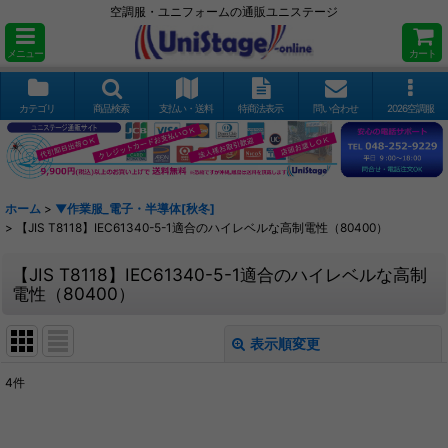
空調服・ユニフォームの通販ユニステージ
メニュー
カート
カテゴリ
商品検索
支払い・送料
特商法表示
問い合わせ
2026空調服
ホーム
>
▼作業服_電子・半導体[秋冬]
>
【JIS T8118】IEC61340-5-1適合のハイレベルな高制電性（80400）
【JIS T8118】IEC61340-5-1適合のハイレベルな高制
電性（80400）
表示順変更
閉じる
4
件
表示数
: