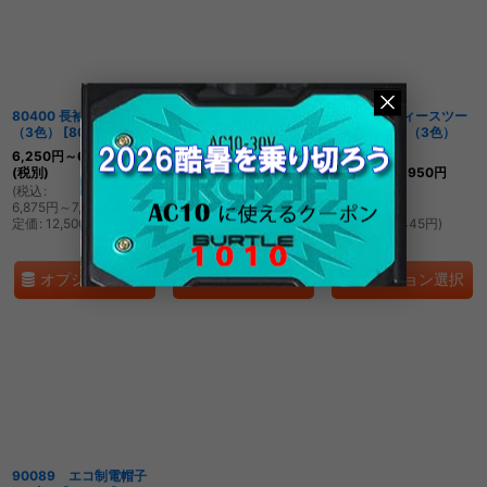
並び順
:
絞り込む
80400 長袖ブルゾン
80401 ツータックパン
80406 レディースツー
（3色）
[
80400
]
ツ（3色）
[
80401
]
タックパンツ（3色）
[
80406
]
6,250
円
～6,850
円
4,900
円
～5,100
円
(税別)
(税別)
4,550
円
～4,950
円
(税別)
(
税込
:
(
税込
:
6,875
円
～7,535
円
)
5,390
円
～5,610
円
)
(
税込
:
定価
:
12,500
円
定価
:
9,800
円
5,005
円
～5,445
円
)
定価
:
9,100
円
オプション選択
オプション選択
オプション選択
90089 エコ制電帽子