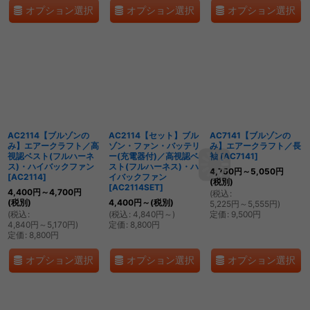
オプション選択
オプション選択
オプション選択
AC2114【ブルゾンの
AC2114【セット】ブル
AC7141【ブルゾンの
み】エアークラフト／高
ゾン・ファン・バッテリ
み】エアークラフト／長
視認ベスト(フルハーネ
ー(充電器付)／高視認ベ
袖
[
AC7141
]
ス)・ハイバックファン
スト(フルハーネス)・ハ
4,750
円
～5,050
円
[
AC2114
]
イバックファン
(税別)
[
AC2114SET
]
4,400
円
～4,700
円
(
税込
:
(税別)
4,400
円
～
(税別)
5,225
円
～5,555
円
)
(
税込
:
(
税込
:
4,840
円
～
)
定価
:
9,500
円
4,840
円
～5,170
円
)
定価
:
8,800
円
定価
:
8,800
円
オプション選択
オプション選択
オプション選択