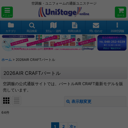
空調服・ユニフォームの通販ユニステージ
メニュー
カート
カテゴリ
商品検索
支払い・送料
特商法表示
問い合わせ
2026空調服
ホーム
>
2026AIR CRAFTバートル
2026AIR CRAFTバートル
空調服の公式通販サイトでは、バートルAIR CRAFT最新モデルを販
売しています。
表示順変更
閉じる
64
件
サブカテゴリ
:
1
2
次
»