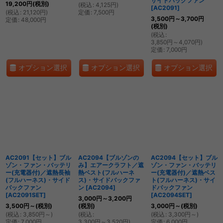
サイドバックファン
19,200
円
(税別)
(
税込
:
4,125
円
)
[
AC2091
]
(
税込
:
21,120
円
)
定価
:
7,500
円
3,500
円
～3,700
円
定価
:
48,000
円
(税別)
(
税込
:
3,850
円
～4,070
円
)
定価
:
7,000
円
オプション選択
オプション選択
オプション選択
AC2091【セット】ブル
AC2094【ブルゾンの
AC2094【セット】ブル
ゾン・ファン・バッテリ
み】エアークラフト／遮
ゾン・ファン・バッテリ
ー(充電器付)／遮熱長袖
熱ベスト(フルハーネ
ー(充電器付)／遮熱ベス
(フルハーネス)・サイド
ス)・サイドバックファ
ト(フルハーネス)・サイ
バックファン
ン
[
AC2094
]
ドバックファン
[
AC2091SET
]
[
AC2094SET
]
3,000
円
～3,200
円
3,500
円
～
(税別)
(税別)
3,000
円
～
(税別)
(
税込
:
3,850
円
～
)
(
税込
:
(
税込
:
3,300
円
～
)
定価
:
7,000
円
3,300
円
～3,520
円
)
定価
:
6,000
円