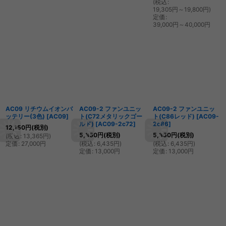
(
税込
:
19,305
円
～19,800
円
)
定価
:
39,000
円
～40,000
円
AC09 リチウムイオンバ
AC09-2 ファンユニッ
AC09-2 ファンユニッ
ッテリー(3色)
[
AC09
]
ト(C72メタリックゴー
ト(C86レッド)
[
AC09-
ルド)
[
AC09-2c72
]
2c86
]
12,150
円
(税別)
5,850
円
(税別)
5,850
円
(税別)
(
税込
:
13,365
円
)
定価
:
27,000
円
(
税込
:
6,435
円
)
(
税込
:
6,435
円
)
定価
:
13,000
円
定価
:
13,000
円