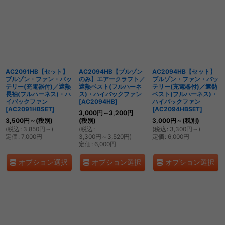
AC2091HB【セット】
AC2094HB【ブルゾン
AC2094HB【セット】
ブルゾン・ファン・バッ
のみ】エアークラフト／
ブルゾン・ファン・バッ
テリー(充電器付)／遮熱
遮熱ベスト(フルハーネ
テリー(充電器付)／遮熱
長袖(フルハーネス)・ハ
ス)・ハイバックファン
ベスト(フルハーネス)・
イバックファン
[
AC2094HB
]
ハイバックファン
[
AC2091HBSET
]
[
AC2094HBSET
]
3,000
円
～3,200
円
3,500
円
～
(税別)
(税別)
3,000
円
～
(税別)
(
税込
:
3,850
円
～
)
(
税込
:
(
税込
:
3,300
円
～
)
定価
:
7,000
円
3,300
円
～3,520
円
)
定価
:
6,000
円
定価
:
6,000
円
オプション選択
オプション選択
オプション選択