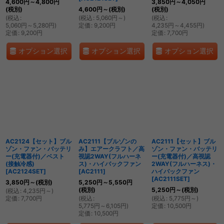
4,600
円
～4,800
円
3,850
円
～4,050
円
(税別)
4,600
円
～
(税別)
(税別)
(
税込
:
(
税込
:
5,060
円
～
)
(
税込
:
5,060
円
～5,280
円
)
定価
:
9,200
円
4,235
円
～4,455
円
)
定価
:
9,200
円
定価
:
7,700
円
オプション選択
オプション選択
オプション選択
AC2124【セット】ブル
AC2111【ブルゾンの
AC2111【セット】ブル
ゾン・ファン・バッテリ
み】エアークラフト／高
ゾン・ファン・バッテリ
ー(充電器付)／ベスト
視認2WAY(フルハーネ
ー(充電器付)／高視認
(接触冷感)
ス)・ハイバックファン
2WAY(フルハーネス)・
[
AC2124SET
]
[
AC2111
]
ハイバックファン
[
AC2111SET
]
3,850
円
～
(税別)
5,250
円
～5,550
円
(税別)
5,250
円
～
(税別)
(
税込
:
4,235
円
～
)
定価
:
7,700
円
(
税込
:
(
税込
:
5,775
円
～
)
5,775
円
～6,105
円
)
定価
:
10,500
円
定価
:
10,500
円