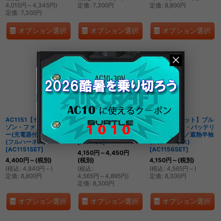
4,015
円
～4,345
円
)
定価
:
7,300
円
定価
:
8,800
円
定価
:
7,300
円
オプション選択
オプション選択
オプション選択
AC1151【セット】ブル
AC1156【ブルゾンの
AC1156【セット】ブル
ゾン・ファン・バッテリ
み】エアークラフト／遮
ゾン・ファン・バッテリ
ー(充電器付)／遮熱長袖
熱半袖(フルハーネス)
ー(充電器付)／遮熱半袖
(フルハーネス)
[
AC1156
]
(フルハーネス)
[
AC1151SET
]
[
AC1156SET
]
4,150
円
～4,450
円
4,400
円
～
(税別)
(税別)
4,150
円
～
(税別)
(
税込
:
4,840
円
～
)
(
税込
:
(
税込
:
4,565
円
～
)
定価
:
8,800
円
4,565
円
～4,895
円
)
定価
:
8,300
円
定価
:
8,300
円
オプション選択
オプション選択
オプション選択