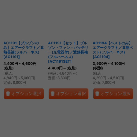
AC1191【ブルゾンの
AC1191【セット】ブル
AC1194【ベストのみ】
み】エアークラフト／遮
ゾン・ファン・バッテリ
エアークラフト／遮熱ベ
熱長袖(フルハーネス)
ー(充電器付)／遮熱長袖
スト(フルハーネス)
[
AC1191
]
(フルハーネス)
[
AC1194
]
[
AC1191SET
]
4,400
円
～4,600
円
3,900
円
～4,100
円
(税別)
4,400
円
～
(税別)
(税別)
(
税込
:
(
税込
:
4,840
円
～
)
(
税込
:
4,840
円
～5,060
円
)
定価
:
8,800
円
4,290
円
～4,510
円
)
定価
:
8,800
円
定価
:
7,800
円
オプション選択
オプション選択
オプション選択