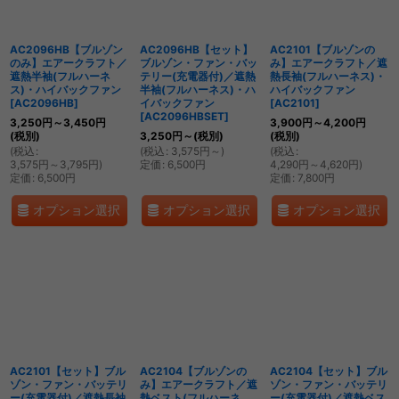
AC2096HB【ブルゾン
AC2096HB【セット】
AC2101【ブルゾンの
のみ】エアークラフト／
ブルゾン・ファン・バッ
み】エアークラフト／遮
遮熱半袖(フルハーネ
テリー(充電器付)／遮熱
熱長袖(フルハーネス)・
ス)・ハイバックファン
半袖(フルハーネス)・ハ
ハイバックファン
[
AC2096HB
]
イバックファン
[
AC2101
]
[
AC2096HBSET
]
3,250
円
～3,450
円
3,900
円
～4,200
円
(税別)
3,250
円
～
(税別)
(税別)
(
税込
:
(
税込
:
3,575
円
～
)
(
税込
:
3,575
円
～3,795
円
)
定価
:
6,500
円
4,290
円
～4,620
円
)
定価
:
6,500
円
定価
:
7,800
円
オプション選択
オプション選択
オプション選択
AC2101【セット】ブル
AC2104【ブルゾンの
AC2104【セット】ブル
ゾン・ファン・バッテリ
み】エアークラフト／遮
ゾン・ファン・バッテリ
ー(充電器付)／遮熱長袖
熱ベスト(フルハーネ
ー(充電器付)／遮熱ベス