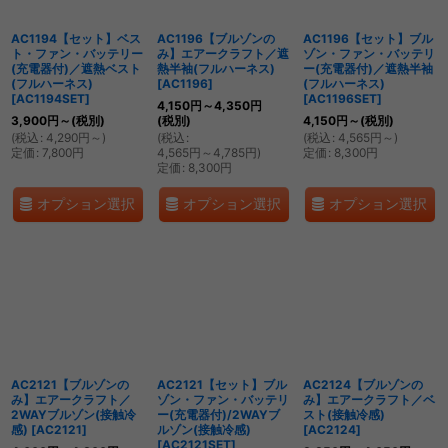
AC1194【セット】ベス
AC1196【ブルゾンの
AC1196【セット】ブル
ト・ファン・バッテリー
み】エアークラフト／遮
ゾン・ファン・バッテリ
(充電器付)／遮熱ベスト
熱半袖(フルハーネス)
ー(充電器付)／遮熱半袖
(フルハーネス)
[
AC1196
]
(フルハーネス)
[
AC1194SET
]
[
AC1196SET
]
4,150
円
～4,350
円
3,900
円
～
(税別)
(税別)
4,150
円
～
(税別)
(
税込
:
4,290
円
～
)
(
税込
:
(
税込
:
4,565
円
～
)
定価
:
7,800
円
4,565
円
～4,785
円
)
定価
:
8,300
円
定価
:
8,300
円
オプション選択
オプション選択
オプション選択
AC2121【ブルゾンの
AC2121【セット】ブル
AC2124【ブルゾンの
み】エアークラフト／
ゾン・ファン・バッテリ
み】エアークラフト／ベ
2WAYブルゾン(接触冷
ー(充電器付)/2WAYブ
スト(接触冷感)
感)
[
AC2121
]
ルゾン(接触冷感)
[
AC2124
]
[
AC2121SET
]