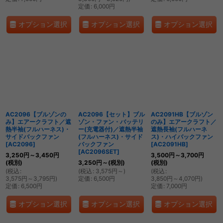
定価
:
6,000
円
オプション選択
オプション選択
オプション選択
AC2096【ブルゾンの
AC2096【セット】ブル
AC2091HB【ブルゾン
み】エアークラフト／遮
ゾン・ファン・バッテリ
のみ】エアークラフト／
熱半袖(フルハーネス)・
ー(充電器付)／遮熱半袖
遮熱長袖(フルハーネ
サイドバックファン
(フルハーネス)・サイド
ス)・ハイバックファン
[
AC2096
]
バックファン
[
AC2091HB
]
[
AC2096SET
]
3,250
円
～3,450
円
3,500
円
～3,700
円
(税別)
3,250
円
～
(税別)
(税別)
(
税込
:
(
税込
:
3,575
円
～
)
(
税込
:
3,575
円
～3,795
円
)
定価
:
6,500
円
3,850
円
～4,070
円
)
定価
:
6,500
円
定価
:
7,000
円
オプション選択
オプション選択
オプション選択