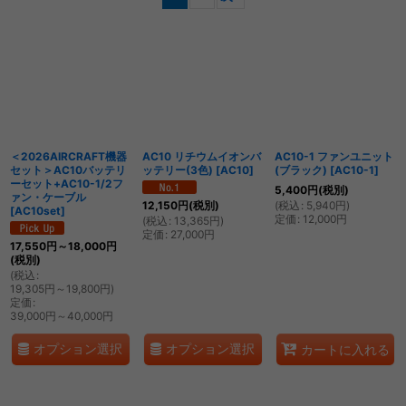
表示数
:
並び順
:
絞り込む
＜2026AIRCRAFT機器
AC10 リチウムイオンバ
AC10-1 ファンユニット
セット＞AC10バッテリ
ッテリー(3色)
[
AC10
]
(ブラック)
[
AC10-1
]
ーセット+AC10-1/2フ
5,400
円
(税別)
ァン・ケーブル
(
税込
:
5,940
円
)
12,150
円
(税別)
[
AC10set
]
定価
:
12,000
円
(
税込
:
13,365
円
)
定価
:
27,000
円
17,550
円
～18,000
円
(税別)
(
税込
:
19,305
円
～19,800
円
)
定価
:
39,000
円
～40,000
円
オプション選択
オプション選択
カートに入れる