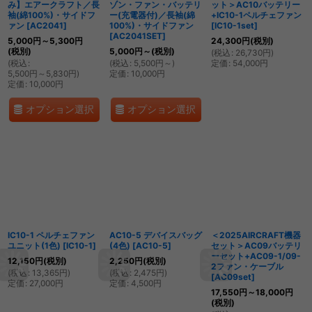
み】エアークラフト／長
ゾン・ファン・バッテリ
ット＞AC10バッテリー
袖(綿100%)・サイドフ
ー(充電器付)／長袖(綿
+IC10-1ペルチェファン
ァン
[
AC2041
]
100%)・サイドファン
[
IC10-1set
]
[
AC2041SET
]
5,000
円
～5,300
円
24,300
円
(税別)
(税別)
5,000
円
～
(税別)
(
税込
:
26,730
円
)
(
税込
:
(
税込
:
5,500
円
～
)
定価
:
54,000
円
5,500
円
～5,830
円
)
定価
:
10,000
円
定価
:
10,000
円
オプション選択
オプション選択
IC10-1 ペルチェファン
AC10-5 デバイスバッグ
＜2025AIRCRAFT機器
ユニット(1色)
[
IC10-1
]
(4色)
[
AC10-5
]
セット＞AC09バッテリ
ーセット+AC09-1/09-
12,150
円
(税別)
2,250
円
(税別)
2ファン・ケーブル
(
税込
:
13,365
円
)
(
税込
:
2,475
円
)
[
AC09set
]
定価
:
27,000
円
定価
:
4,500
円
17,550
円
～18,000
円
(税別)