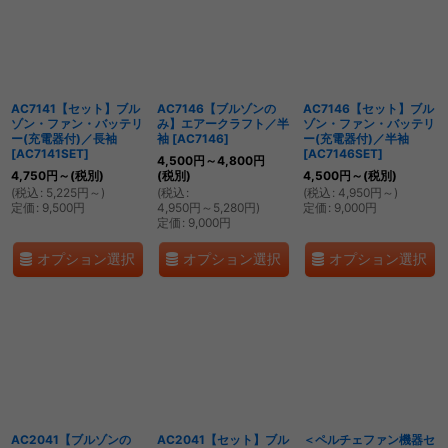
AC7141【セット】ブル
AC7146【ブルゾンの
AC7146【セット】ブル
ゾン・ファン・バッテリ
み】エアークラフト／半
ゾン・ファン・バッテリ
ー(充電器付)／長袖
袖
[
AC7146
]
ー(充電器付)／半袖
[
AC7141SET
]
[
AC7146SET
]
4,500
円
～4,800
円
4,750
円
～
(税別)
(税別)
4,500
円
～
(税別)
(
税込
:
5,225
円
～
)
(
税込
:
(
税込
:
4,950
円
～
)
定価
:
9,500
円
4,950
円
～5,280
円
)
定価
:
9,000
円
定価
:
9,000
円
オプション選択
オプション選択
オプション選択
AC2041【ブルゾンの
AC2041【セット】ブル
＜ペルチェファン機器セ