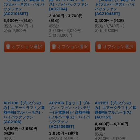
(フルハーネス)・ハイバ
ス)・ハイバックファン
ト(フルハーネス)・ハイ
ックファン
[
AC2104
]
バックファン
[
AC2101SET
]
[
AC2104SET
]
3,400
円
～3,700
円
3,900
円
～
(税別)
(税別)
3,400
円
～
(税別)
(
税込
:
4,290
円
～
)
(
税込
:
(
税込
:
3,740
円
～
)
定価
:
7,800
円
3,740
円
～4,070
円
)
定価
:
6,800
円
定価
:
6,800
円
オプション選択
オプション選択
オプション選択
AC2106【ブルゾンの
AC2106【セット】ブル
AC1151【ブルゾンの
み】エアークラフト／遮
ゾン・ファン・バッテリ
み】エアークラフト／遮
熱半袖(フルハーネス)・
ー(充電器付)／遮熱半袖
熱長袖(フルハーネス)
ハイバックファン
(フルハーネス)・ハイバ
[
AC1151
]
[
AC2106
]
ックファン
4,400
円
～4,700
円
[
AC2106SET
]
3,650
円
～3,950
円
(税別)
(税別)
3,650
円
～
(税別)
(
税込
:
(
税込
:
(
税込
:
4,015
円
～
)
4,840
円
～5,170
円
)