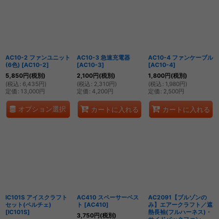
AC10-2 ファンユニット
AC10-3 急速充電器
AC10-4 ファンケーブル
(6色)
[
AC10-2
]
[
AC10-3
]
[
AC10-4
]
5,850
円
(税別)
2,100
円
(税別)
1,800
円
(税別)
(
税込
:
6,435
円
)
(
税込
:
2,310
円
)
(
税込
:
1,980
円
)
定価
:
13,000
円
定価
:
4,200
円
定価
:
2,500
円
オプション選択
カートに入れる
カートに入れる
IC101S アイスクラフト
AC410 スペーサーベス
AC2091【ブルゾンの
セット(ペルチェ)
ト
[
AC410
]
み】エアークラフト／遮
[
IC101S
]
熱長袖(フルハーネス)・
3,750
円
(税別)