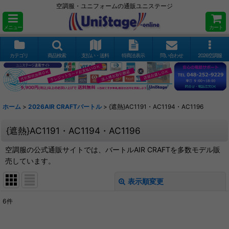
空調服・ユニフォームの通販ユニステージ
メニュー
カート
カテゴリ
商品検索
支払い・送料
特商法表示
問い合わせ
2026空調服
ホーム
>
2026AIR CRAFTバートル
>
{遮熱}AC1191・AC1194・AC1196
{遮熱}AC1191・AC1194・AC1196
空調服の公式通販サイトでは、バートルAIR CRAFTを多数モデル販
売しています。
表示順変更
閉じる
6
件
表示数
: