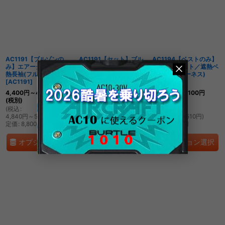
並び順
:
絞り込む
AC1191【ブルゾンの
AC1191【セット】ブル
AC1194【ベストのみ】
み】エアークラフト／遮
ゾン・ファン・バッテリ
エアークラフト／遮熱ベ
熱長袖(フルハーネス)
ー(充電器付)／遮熱長袖
スト(フルハーネス)
[
AC1191
]
(フルハーネス)
[
AC1194
]
[
AC1191SET
]
4,400
円
～4,600
円
3,900
円
～4,100
円
(税別)
4,400
円
～
(税別)
(税別)
(
税込
:
(
税込
:
4,840
円
～
)
(
税込
:
4,840
円
～5,060
円
)
定価
:
8,800
円
4,290
円
～4,510
円
)
定価
:
8,800
円
定価
:
7,800
円
オプション選択
オプション選択
オプション選択