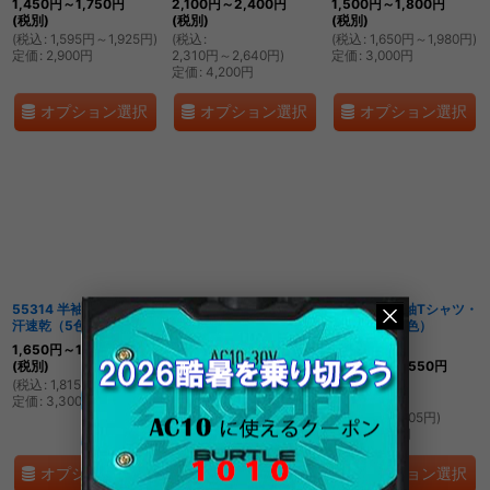
1,450
円
～1,750
円
2,100
円
～2,400
円
1,500
円
～1,800
円
(税別)
(税別)
(税別)
(
税込
:
1,595
円
～1,925
円
)
(
税込
:
(
税込
:
1,650
円
～1,980
円
)
定価
:
2,900
円
2,310
円
～2,640
円
)
定価
:
3,000
円
定価
:
4,200
円
オプション選択
オプション選択
オプション選択
55314 半袖Tシャツ・吸
0010 半袖Tシャツ・厚
az10575 長袖Tシャツ・
汗速乾（5色）
[
55314
]
手（8色）
[
10
]
吸汗速乾（9色）
[
az10575
]
1,650
円
～1,950
円
2,000
円
～2,300
円
(税別)
(税別)
1,550
円
～2,550
円
(税別)
(
税込
:
1,815
円
～2,145
円
)
(
税込
:
定価
:
3,300
円
2,200
円
～2,530
円
)
(
税込
:
定価
:
2,500
円
1,705
円
～2,805
円
)
定価
:
3,100
円
オプション選択
オプション選択
オプション選択