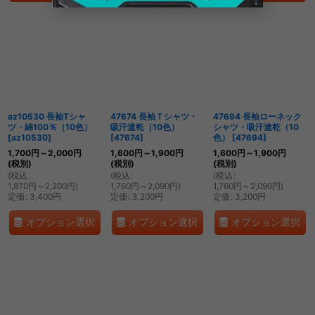
az10530 長袖Tシャ
47674 長袖Ｔシャツ・
47694 長袖ローネック
ツ・綿100％（10色）
吸汗速乾（10色）
シャツ・吸汗速乾（10
[
az10530
]
[
47674
]
色）
[
47694
]
1,700
円
～2,000
円
1,600
円
～1,900
円
1,600
円
～1,900
円
(税別)
(税別)
(税別)
(
税込
:
(
税込
:
(
税込
:
1,870
円
～2,200
円
)
1,760
円
～2,090
円
)
1,760
円
～2,090
円
)
定価
:
3,400
円
定価
:
3,200
円
定価
:
3,200
円
オプション選択
オプション選択
オプション選択