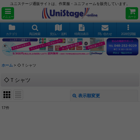
ユニステージ通販サイトは、作業服・ユニフォームを販売しています。
メニュー
カート
カテゴリ
商品検索
支払い・送料
特商法表示
問い合わせ
2026空調服
ホーム
>
◇Ｔシャツ
◇Ｔシャツ
表示順変更
閉じる
17
件
サブカテゴリ
:
表示数
: