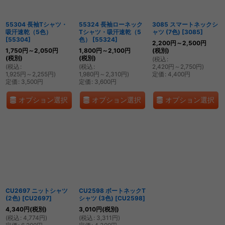
55304 長袖Tシャツ・
55324 長袖ローネック
3085 スマートネックシ
吸汗速乾（5色）
Tシャツ・吸汗速乾（5
ャツ (7色)
[
3085
]
[
55304
]
色）
[
55324
]
2,200
円
～2,500
円
1,750
円
～2,050
円
1,800
円
～2,100
円
(税別)
(税別)
(税別)
(
税込
:
(
税込
:
(
税込
:
2,420
円
～2,750
円
)
1,925
円
～2,255
円
)
1,980
円
～2,310
円
)
定価
:
4,400
円
定価
:
3,500
円
定価
:
3,600
円
オプション選択
オプション選択
オプション選択
CU2697 ニットシャツ
CU2598 ボートネックT
(2色)
[
CU2697
]
シャツ (3色)
[
CU2598
]
4,340
円
(税別)
3,010
円
(税別)
(
税込
:
4,774
円
)
(
税込
:
3,311
円
)