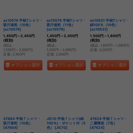
並び順
:
az10574 半袖Tシャツ・
az10576 半袖Tシャツ・
az10531 半袖Tシャツ・
絞り込む
吸汗速乾（10色）
吸汗速乾（11色）
綿100％（10色）
[
az10574
]
[
az10576
]
[
az10531
]
1,450
円
～2,450
円
1,450
円
～2,450
円
1,500
円
～1,800
円
(税別)
(税別)
(税別)
(
税込
:
(
税込
:
(
税込
:
1,650
円
～1,980
円
)
1,595
円
～2,695
円
)
1,595
円
～2,695
円
)
定価
:
3,000
円
定価
:
2,900
円
定価
:
2,900
円
オプション選択
オプション選択
オプション選択
47684 半袖Ｔシャツ・
JIC10 半袖Ｔシャツ(綿
47624 半袖Ｔシャツ・
吸汗速乾（10色）
100％)・ポケット付（5
二層構造（7色）
[
47684
]
色）
[
JIC10
]
[
47624
]