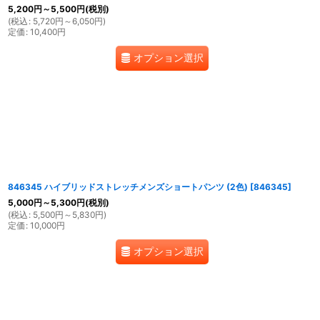
5,200
円
～5,500
円
(税別)
(
税込
:
5,720
円
～6,050
円
)
定価
:
10,400
円
オプション選択
846345 ハイブリッドストレッチメンズショートパンツ (2色)
[
846345
]
5,000
円
～5,300
円
(税別)
(
税込
:
5,500
円
～5,830
円
)
定価
:
10,000
円
オプション選択