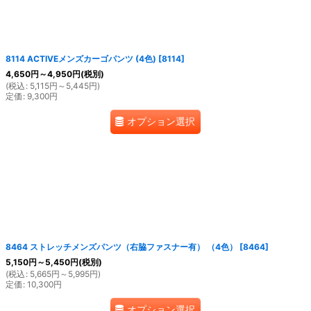
8114 ACTIVEメンズカーゴパンツ (4色)
[
8114
]
4,650
円
～4,950
円
(税別)
(
税込
:
5,115
円
～5,445
円
)
定価
:
9,300
円
オプション選択
8464 ストレッチメンズパンツ（右脇ファスナー有） （4色）
[
8464
]
5,150
円
～5,450
円
(税別)
(
税込
:
5,665
円
～5,995
円
)
定価
:
10,300
円
オプション選択