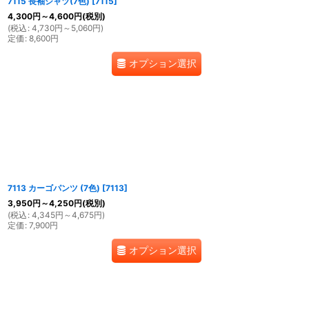
7115 長袖シャツ(7色)
[
7115
]
4,300
円
～4,600
円
(税別)
(
税込
:
4,730
円
～5,060
円
)
定価
:
8,600
円
オプション選択
7113 カーゴパンツ (7色)
[
7113
]
3,950
円
～4,250
円
(税別)
(
税込
:
4,345
円
～4,675
円
)
定価
:
7,900
円
オプション選択