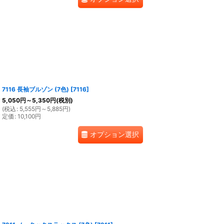
7116 長袖ブルゾン (7色)
[
7116
]
5,050
円
～5,350
円
(税別)
(
税込
:
5,555
円
～5,885
円
)
定価
:
10,100
円
オプション選択