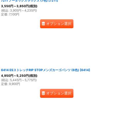
7211 ノータックスラックス (7色)
[
7211
]
3,550
円
～3,850
円
(税別)
(
税込
:
3,905
円
～4,235
円
)
定価
:
7,100
円
オプション選択
6414 ESストレッチRIP STOPメンズカーゴパンツ (6色)
[
6414
]
4,950
円
～5,250
円
(税別)
(
税込
:
5,445
円
～5,775
円
)
定価
:
9,900
円
オプション選択