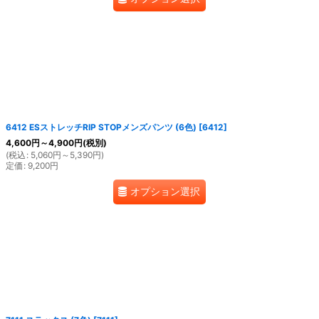
6412 ESストレッチRIP STOPメンズパンツ (6色)
[
6412
]
4,600
円
～4,900
円
(税別)
(
税込
:
5,060
円
～5,390
円
)
定価
:
9,200
円
オプション選択