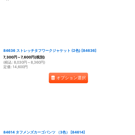
表示数
:
並び順
:
84636 ストレッチタフワークジャケット (2色)
[
84636
]
7,300
円
～7,600
円
(税別)
(
税込
:
8,030
円
～8,360
円
)
定価
:
14,600
円
オプション選択
84614 タフメンズカーゴパンツ （3色）
[
84614
]