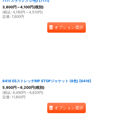
7111 スラックス (7色)
[
7111
]
3,800
円
～4,100
円
(税別)
(
税込
:
4,180
円
～4,510
円
)
定価
:
7,600
円
オプション選択
6416 ESストレッチRIP STOPジャケット (8色)
[
6416
]
5,900
円
～6,200
円
(税別)
(
税込
:
6,490
円
～6,820
円
)
定価
:
11,800
円
オプション選択