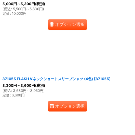
5,000
円
～5,300
円
(税別)
(
税込
:
5,500
円
～5,830
円
)
定価
:
10,000
円
オプション選択
871055 FLASH Vネックショートスリーブシャツ (4色)
[
871055
]
3,300
円
～3,600
円
(税別)
(
税込
:
3,630
円
～3,960
円
)
定価
:
6,600
円
オプション選択