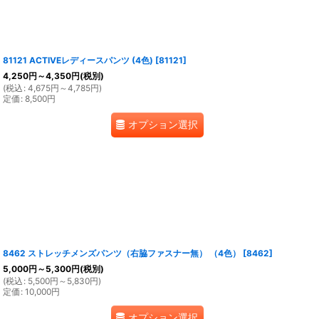
81121 ACTIVEレディースパンツ (4色)
[
81121
]
4,250
円
～4,350
円
(税別)
(
税込
:
4,675
円
～4,785
円
)
定価
:
8,500
円
オプション選択
8462 ストレッチメンズパンツ（右脇ファスナー無） （4色）
[
8462
]
5,000
円
～5,300
円
(税別)
(
税込
:
5,500
円
～5,830
円
)
定価
:
10,000
円
オプション選択