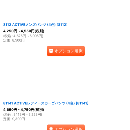
8112 ACTIVEメンズパンツ (4色)
[
8112
]
4,250
円
～4,550
円
(税別)
(
税込
:
4,675
円
～5,005
円
)
定価
:
8,500
円
オプション選択
81141 ACTIVEレディースカーゴパンツ (4色)
[
81141
]
4,650
円
～4,750
円
(税別)
(
税込
:
5,115
円
～5,225
円
)
定価
:
9,300
円
オプション選択