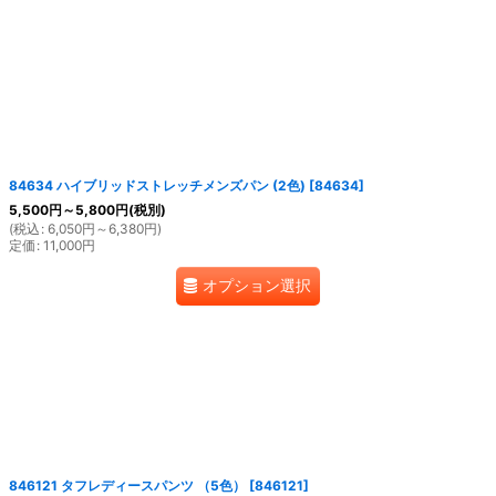
絞り込む
84634 ハイブリッドストレッチメンズパン (2色)
[
84634
]
5,500
円
～5,800
円
(税別)
(
税込
:
6,050
円
～6,380
円
)
定価
:
11,000
円
オプション選択
846121 タフレディースパンツ （5色）
[
846121
]