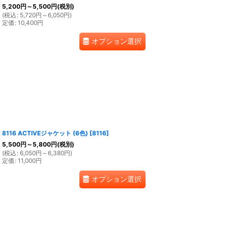
5,200
円
～5,500
円
(税別)
(
税込
:
5,720
円
～6,050
円
)
定価
:
10,400
円
オプション選択
8116 ACTIVEジャケット (6色)
[
8116
]
5,500
円
～5,800
円
(税別)
(
税込
:
6,050
円
～6,380
円
)
定価
:
11,000
円
オプション選択