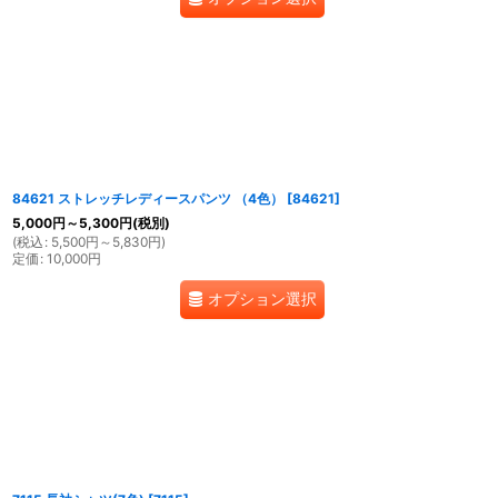
84621 ストレッチレディースパンツ （4色）
[
84621
]
5,000
円
～5,300
円
(税別)
(
税込
:
5,500
円
～5,830
円
)
定価
:
10,000
円
オプション選択