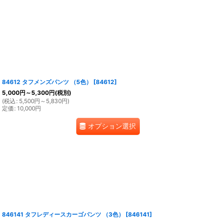
84612 タフメンズパンツ （5色）
[
84612
]
5,000
円
～5,300
円
(税別)
(
税込
:
5,500
円
～5,830
円
)
定価
:
10,000
円
オプション選択
846141 タフレディースカーゴパンツ （3色）
[
846141
]