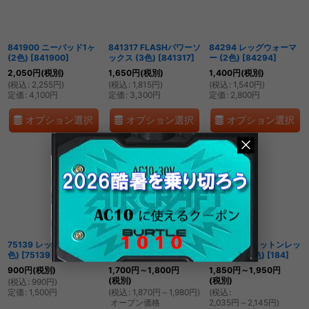
絞り込む
841900 ニーパッド1ヶ
841317 FLASHパワーソ
84294 レッグウォーマ
(2色)
[
841900
]
ックス (3色)
[
841317
]
ー (2色)
[
84294
]
2,050
円
(税別)
1,650
円
(税別)
1,400
円
(税別)
(
税込
:
2,255
円
)
(
税込
:
1,815
円
)
(
税込
:
1,540
円
)
定価
:
4,100
円
定価
:
3,300
円
定価
:
2,800
円
オプション選択
オプション選択
オプション選択
75139 レッグカバー (3
284 クールレッグカバ
184 クールコットンレッ
色)
[
75139
]
ー (4色)
[
284
]
グカバー (2色)
[
184
]
900
円
(税別)
1,700
円
～1,800
円
1,850
円
～1,950
円
(税別)
(税別)
(
税込
:
990
円
)
定価
:
1,500
円
(
税込
:
1,870
円
～1,980
円
)
(
税込
:
オープン価格
2,035
円
～2,145
円
)