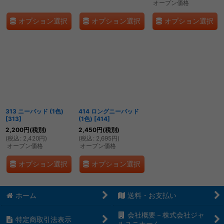
オープン価格
オプション選択
オプション選択
オプション選択
313 ニーパッド (1色)
414 ロングニーパッド
[
313
]
(1色)
[
414
]
2,200
円
(税別)
2,450
円
(税別)
(
税込
:
2,420
円
)
(
税込
:
2,695
円
)
オープン価格
オープン価格
オプション選択
オプション選択
ホーム
送料・お支払い
会社概要－株式会社ジャ
特定商取引法表示
ルユニホーム－