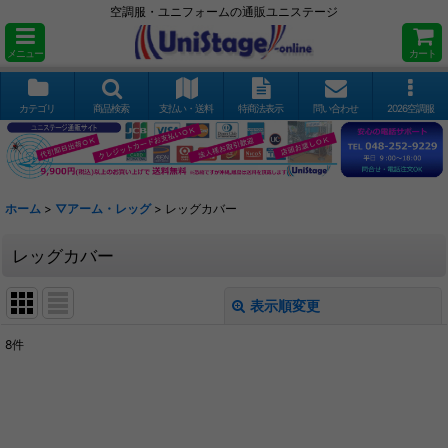
空調服・ユニフォームの通販ユニステージ
メニュー
カート
カテゴリ
商品検索
支払い・送料
特商法表示
問い合わせ
2026空調服
ホーム
>
▽アーム・レッグ
>
レッグカバー
レッグカバー
表示順変更
閉じる
8
件
表示数
:
並び順
: