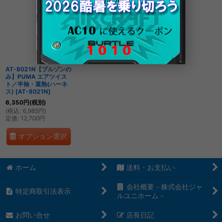
表示数
:
並び順
:
AT-8021N【ブルゾンの
絞り込む
み】PUMA エアツイス
ト／半袖・遮熱(ハーネ
ス)
[
AT-8021N
]
6,350
円
(税別)
(
税込
:
6,985
円
)
定価
:
12,700
円
オプション選択
ホーム
送料・お支払い
会社概要－株式会社ジャ
特定商取引法表示
ルユニホーム－
お問い合せ
店長日記