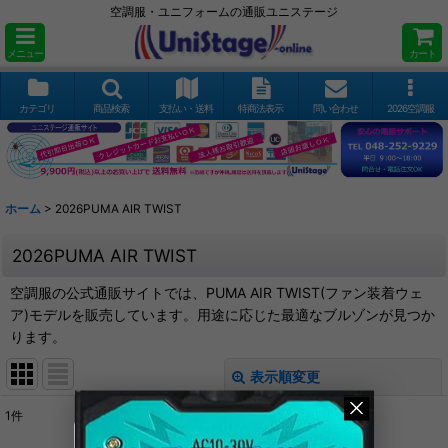
空調服・ユニフォームの通販ユニステージ
メニュー
カート
カテゴリ
商品検索
支払い・送料
特商法表示
問い合わせ
2026空調服
ホーム
>
2026PUMA AIR TWIST
2026PUMA AIR TWIST
空調服の公式通販サイトでは、PUMA AIR TWIST(ファン装着ウェ
ア)モデルを販売しています。用途に応じた最適なブルゾンが見つか
ります。
表示順変更
閉じる
1
件
サブカテゴリ
: