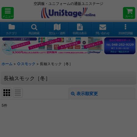
空調服・ユニフォームの通販ユニステージ
メニュー
カート
カテゴリ
商品検索
支払い・送料
特商法表示
問い合わせ
2026空調服
ホーム
>
◇スモック
>
長袖スモック［冬］
長袖スモック［冬］
表示順変更
閉じる
5
件
表示数
:
並び順
: