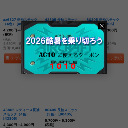
絞り込む
az6327 長袖スモック
42805 長袖スモック
80305 長袖スモック
（4色）
[
az6327
]
（3色）
[
42805
]
（4色）
[
80305
]
4,200
円
～4,800
円
5,600
円
～6,200
円
5,700
円
～6,300
円
(税別)
(税別)
(税別)
(
税込
:
(
税込
:
(
税込
:
4,620
円
～5,280
円
)
6,160
円
～6,820
円
)
6,270
円
～6,930
円
)
定価
:
8,400
円
定価
:
11,200
円
定価
:
11,400
円
オプション選択
オプション選択
オプション選択
43805 レディース長袖
80405 長袖スモック
スモック（4色）
（3色）
[
80405
]
[
43805
]
5,700
円
～6,300
円
4,300
円
～4,900
円
(税別)