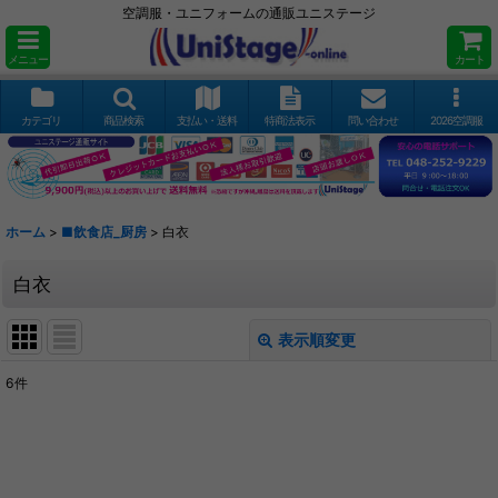
空調服・ユニフォームの通販ユニステージ
メニュー
カート
カテゴリ
商品検索
支払い・送料
特商法表示
問い合わせ
2026空調服
ホーム
>
■飲食店_厨房
>
白衣
白衣
表示順変更
閉じる
6
件
表示数
:
並び順
: