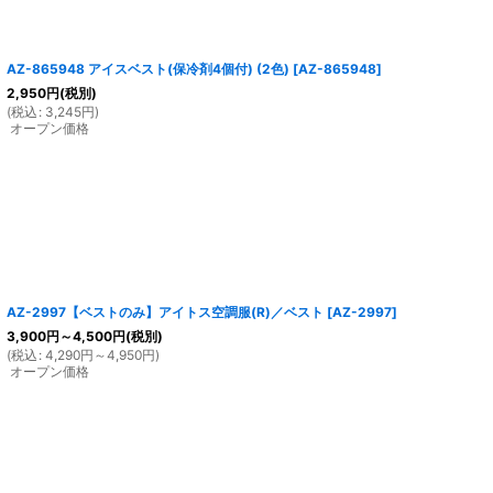
AZ-865948 アイスベスト(保冷剤4個付) (2色)
[
AZ-865948
]
2,950
円
(税別)
(
税込
:
3,245
円
)
オープン価格
AZ-2997【ベストのみ】アイトス空調服(R)／ベスト
[
AZ-2997
]
3,900
円
～4,500
円
(税別)
(
税込
:
4,290
円
～4,950
円
)
オープン価格