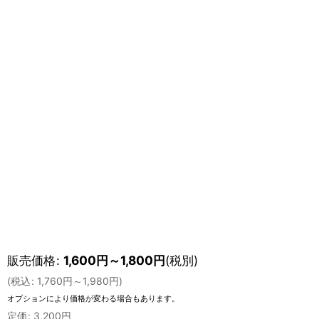
販売価格
:
1,600
円
～1,800
円
(税別)
(
税込
:
1,760
円
～1,980
円
)
オプションにより価格が変わる場合もあります。
定価
:
3,200
円