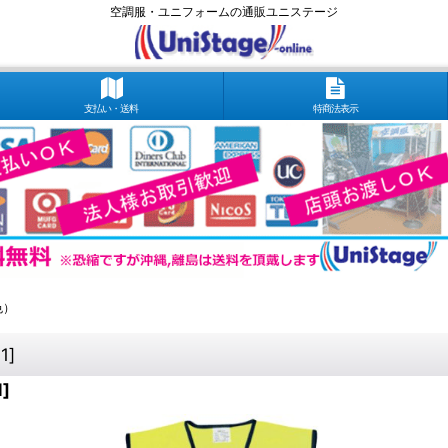
空調服・ユニフォームの通販ユニステージ
支払い・送料
特商法表示
色）
1
]
1
]