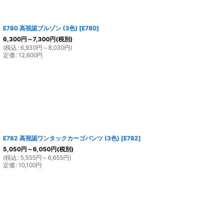
E780 高視認ブルゾン (3色)
[
E780
]
6,300
円
～7,300
円
(税別)
(
税込
:
6,930
円
～8,030
円
)
定価
:
12,600
円
E782 高視認ワンタックカーゴパンツ (3色)
[
E782
]
5,050
円
～6,050
円
(税別)
(
税込
:
5,555
円
～6,655
円
)
定価
:
10,100
円