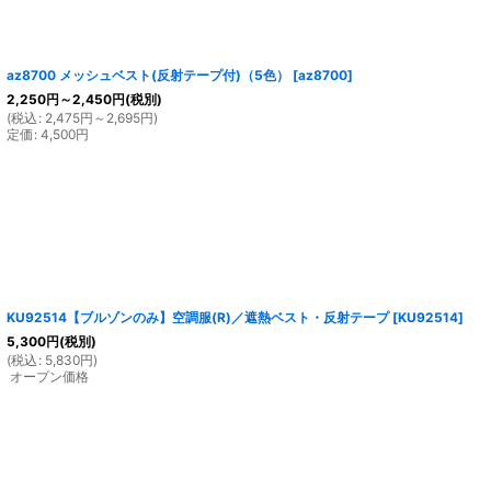
az8700 メッシュベスト(反射テープ付)（5色）
[
az8700
]
2,250
円
～2,450
円
(税別)
(
税込
:
2,475
円
～2,695
円
)
定価
:
4,500
円
KU92514【ブルゾンのみ】空調服(R)／遮熱ベスト・反射テープ
[
KU92514
]
5,300
円
(税別)
(
税込
:
5,830
円
)
オープン価格