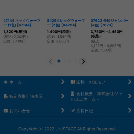
47144 ネックウォーマ
84294 レッグウォーマ
07623 長袖ジャンパー
ー (1色)
[
47144
]
ー (2色)
[
84294
]
(4色)
[
7623
]
1,820
円
(税別)
1,400
円
(税別)
3,750
円
～4,450
円
(税別)
(
税込
:
2,002
円
)
(
税込
:
1,540
円
)
定価
:
2,400
円
定価
:
2,800
円
(
税込
:
4,125
円
～4,895
円
)
定価
:
7,500
円
ホーム
送料・お支払い
会社概要－株式会社ジャ
特定商取引法表示
ルユニホーム－
お問い合せ
店長日記
Copyright 🄫 2022 UNISTAGE All Rights Reserved.