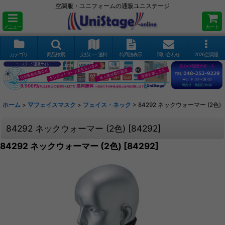
空調服・ユニフォームの通販ユニステージ
メニュー
カート
カテゴリ
商品検索
支払い・送料
特商法表示
問い合わせ
2026空調服
ホーム
>
▽フェイスマスク
>
フェイス・ネック
>
84292 ネックウォーマー (2色)
84292 ネックウォーマー (2色)
[
84292
]
84292 ネックウォーマー (2色)
[
84292
]