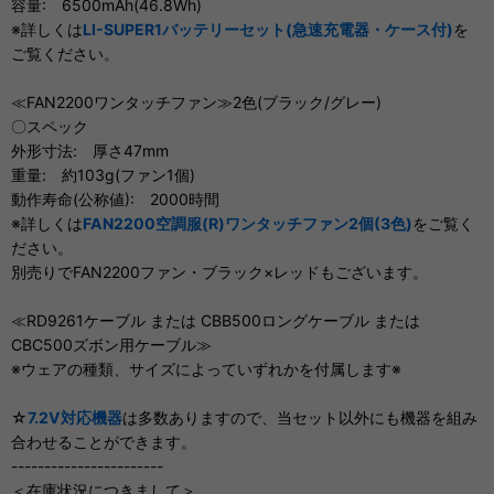
容量: 6500mAh(46.8Wh)
※詳しくは
LI-SUPER1バッテリーセット(急速充電器・ケース付)
を
ご覧ください。
≪FAN2200ワンタッチファン≫2色(ブラック/グレー)
〇スペック
外形寸法: 厚さ47mm
重量: 約103g(ファン1個)
動作寿命(公称値): 2000時間
※詳しくは
FAN2200空調服(R)ワンタッチファン2個(3色)
をご覧く
ださい。
別売りでFAN2200ファン・ブラック×レッドもございます。
≪RD9261ケーブル または CBB500ロングケーブル または
CBC500ズボン用ケーブル≫
※ウェアの種類、サイズによっていずれかを付属します※
☆
7.2V対応機器
は多数ありますので、当セット以外にも機器を組み
合わせることができます。
-----------------------
＜在庫状況につきまして＞