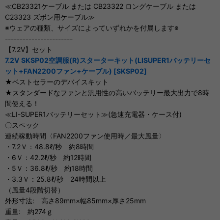
≪CB23321ケーブル または CB23322 ロングケーブル または
C23323 ズボン用ケーブル≫
※ウェアの種類、サイズによっていずれかを付属します※
-----------------------
【7.2V】セット
7.2V SKSP02空調服(R)スターターキット(LISUPER1バッテリーセ
ット+FAN2200ファン+ケーブル) [SKSP02]
★ベストセラーのデバイスキット
★スタンダードなファンと汎用性の高いバッテリー最大出力で8時
間使える！
≪LI-SUPER1バッテリーセット≫(急速充電器・ケース付)
〇スペック
連続稼動時間〈FAN2200ファン使用時／最大風量〉
・7.2Ｖ：48.8ℓ/秒 約8時間
・6Ｖ：42.2ℓ/秒 約12時間
・5Ｖ：36.8ℓ/秒 約18時間
・3.3Ｖ：25.8ℓ/秒 24時間以上
（風量4段階切替）
外形寸法: 高さ89mm×幅85mm×厚さ25mm
重量: 約274ｇ