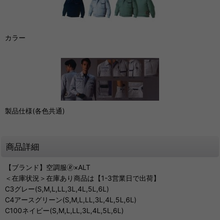
カラー
製品仕様(各色共通)
商品詳細
【ブランド】空調服🄬×ALT
＜在庫状況＞在庫あり商品は【1-3営業日で出荷】
C3グレー(S,M,L,LL,3L,4L,5L,6L)
C4アースグリーン(S,M,L,LL,3L,4L,5L,6L)
C100ネイビー(S,M,L,LL,3L,4L,5L,6L)