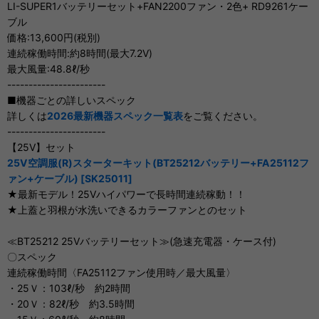
LI-SUPER1バッテリーセット+FAN2200ファン・2色+ RD9261ケー
ブル
価格:13,600円(税別)
連続稼働時間:約8時間(最大7.2V)
最大風量:48.8ℓ/秒
-----------------------
■機器ごとの詳しいスペック
詳しくは
2026最新機器スペック一覧表
をご覧ください。
-----------------------
【25V】セット
25V空調服(R)スターターキット(BT25212バッテリー+FA25112フ
ァン+ケーブル) [SK25011]
★最新モデル！25Vハイパワーで長時間連続稼動！！
★上蓋と羽根が水洗いできるカラーファンとのセット
≪BT25212 25Vバッテリーセット≫(急速充電器・ケース付)
〇スペック
連続稼働時間〈FA25112ファン使用時／最大風量〉
・25Ｖ：103ℓ/秒 約2時間
・20Ｖ：82ℓ/秒 約3.5時間