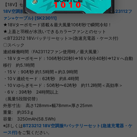
【18V】セット
18V空調服(R)スターターキット(BT23212バッテリー+FA23112フ
ァン+ケーブル) [SK23011]
★18Vターボモード搭載＆最大風量106ℓ/秒で瞬間冷却！
★上蓋と羽根が水洗いできるカラーファンとのセット
≪BT23212 18Vバッテリーセット≫(急速充電器・ケース付)
〇スペック
連続稼働時間〈FA23112ファン使用時／最大風量〉
・18Ｖターボモード：106ℓ/秒(20秒)⇒16Ｖ(4分40秒)⇒12Ｖへ自動
移行 約5.1時間
・15Ｖ：90ℓ/秒 約1.5時間＋約3.9時間
・10Ｖ連続モード：62ℓ/秒 約8.4時間
・10Ｖゆらぎモード：50ℓ/秒〜62ℓ/秒 約11.2時間＜高効率＞
・6Ｖ：39ℓ/秒 24時間以上
（風量5段階切替）
外形寸法: 高さ128mm×幅78mm×厚さ25mm
重量: 約353ｇ
容量: 3250mAh(58.5Wh)
※詳しくは
BT23212 18V空調服®バッテリーセット(急速充電器・ケ
ース付)
をご覧ください。