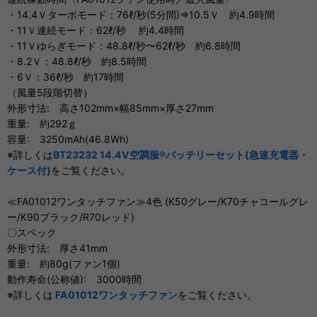
・14.4Ｖターボモード：76ℓ/秒(5分間)⇒10.5Ｖ 約4.9時間
・11Ｖ連続モード：62ℓ/秒 約4.4時間
・11Ｖゆらぎモード：48.8ℓ/秒〜62ℓ/秒 約6.8時間
・8.2Ｖ：48.8ℓ/秒 約8.5時間
・6Ｖ：36ℓ/秒 約17時間
（風量5段階切替）
外形寸法: 高さ102mm×幅85mm×厚さ27mm
重量: 約292ｇ
容量: 3250mAh(46.8Wh)
※詳しくは
BT23232 14.4V空調服®バッテリーセット(急速充電器・
ケース付)
をご覧ください。
≪FA01012ワンタッチファン≫4色 (K50グレー/K70チャコールグレ
ー/K90ブラック/R70レッド)
〇スペック
外形寸法: 厚さ41mm
重量: 約80g(ファン1個)
動作寿命(公称値): 3000時間
※詳しくは
FA01012ワンタッチファン
をご覧ください。