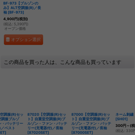
BF-973【ブルゾンの
み】ALT空調服(R)／長
袖
[
BF-973
]
4,900
円
(税別)
(
税込
:
5,390
円
)
オープン価格
オプション選択
この商品を買った人は、こんな商品も買っています
87000【空調服(R)セッ
ネーム刺繍・1段-上着
BF-984【空調服(R)セ
ト】自重堂空調服(R)ブ
[
SH01
]
ット】ALT空調服ブルゾ
ルゾン・ファン・バッテ
ン・ファン・バッテリー
300
円
～
(税別)
リー(充電器付)／長袖
(充電器付)／ベスト
(
税込
:
330
円
～
)
[
87000SET
]
[
BF-984SET
]