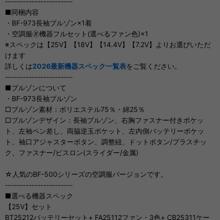
-----------------------
■同梱内容
・BF-973長袖ブルゾン×1着
・空調服🄬機器フルセット(選べるファン色)×1
※スペックは【25V】【18V】【14.4V】【7.2V】よりお選びいただ
けます
詳しくは
2026最新機器スペック一覧表
をご覧ください。
-----------------------
■ブルゾンについて
・BF-973長袖ブルゾン
□ブルゾン素材：ポリエステル75％・綿25％
□ブルゾンデザイン：長袖ブルゾン、右胸ファスナー付きポケッ
ト、左袖ペン差し、両脇逆玉ポケット、左内側バッテリーポケッ
ト、袖口アジャスターボタン、調整紐、ドットボタン/プラスチッ
ク、ファスナー/ビスロン(スライダー/金属)
☆人気のBF-500シリーズの空調服バージョンです。
-----------------------
■選べる機器スペック
【25V】セット
BT25212バッテリーセット+ FA25112ファン・3色+ CB25311ケー