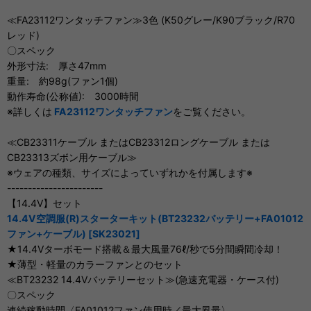
≪FA23112ワンタッチファン≫3色 (K50グレー/K90ブラック/R70
レッド)
〇スペック
外形寸法: 厚さ47mm
重量: 約98g(ファン1個)
動作寿命(公称値): 3000時間
※詳しくは
FA23112ワンタッチファン
をご覧ください。
≪CB23311ケーブル またはCB23312ロングケーブル または
CB23313ズボン用ケーブル≫
※ウェアの種類、サイズによっていずれかを付属します※
-----------------------
【14.4V】セット
14.4V空調服(R)スターターキット(BT23232バッテリー+FA01012
ファン+ケーブル) [SK23021]
★14.4Vターボモード搭載＆最大風量76ℓ/秒で5分間瞬間冷却！
★薄型・軽量のカラーファンとのセット
≪BT23232 14.4Vバッテリーセット≫(急速充電器・ケース付)
〇スペック
連続稼動時間〈FA01012ファン使用時／最大風量〉