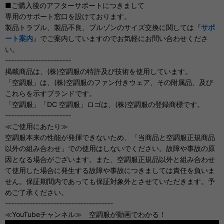
■ご購入後のアフターサポートにつきまして
専用のサポート窓口を設けております。
製品トラブル、製品不良、ブルゾンのサイズ交換に関しては『
サポ
ート案内
』でご案内していますのでお気軽にお問い合わせくださ
い。
----------------------
掲載商品は、(株)空調服の特許及び技術を使用しています。
「空調服」は、(株)空調服のファン付きウェア、その附属品、及び
これらを示すブランドです。
「空調服」「DC 空調服」ロゴは、(株)空調服の登録商標です。
----------------------
≪ご使用にあたり≫
空調服本来の性能が発揮できないため、「当商品と空調服正規商品
以外の組み合わせ」での使用はしないでください。故障や事故の原
因となる場合がございます。また、空調服正規品以外と組み合わせ
て使用した場合に発生する故障や事故につきましては責任を負いま
せん。保証期間内であっても保証対象外とさせていただきます。予
めご了承ください。
------------------------------------
≪YouTubeチャンネル≫ 空調服が動画でわかる！