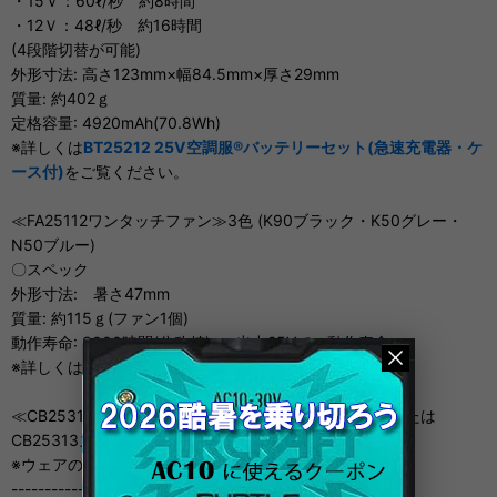
・15Ｖ：60ℓ/秒 約8時間
・12Ｖ：48ℓ/秒 約16時間
(4段階切替が可能)
外形寸法: 高さ123mm×幅84.5mm×厚さ29mm
質量: 約402ｇ
定格容量: 4920mAh(70.8Wh)
※詳しくは
BT25212 25V空調服®バッテリーセット(急速充電器・ケ
ース付)
をご覧ください。
≪FA25112ワンタッチファン≫3色 (K90ブラック・K50グレー・
N50ブルー)
〇スペック
外形寸法: 暑さ47mm
質量: 約115ｇ(ファン1個)
動作寿命: 3000時間(公称値) ※出力25Vでの動作寿命
※詳しくは
FA25112ワンタッチファン
をご覧ください。
≪CB25311ケーブル または CB25312ロングケーブル または
CB25313ズボン用ケーブル≫
※ウェアの種類、サイズによっていずれかを付属します※
-----------------------