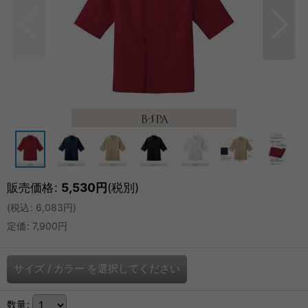
販売価格
:
5,530
円
(税別)
(
税込
:
6,083
円
)
定価
:
7,900
円
サイズ
/
カラー
を選択してください
数量
: