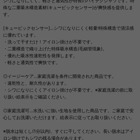
シワになりにくく、軽さと通気性が特長のハイテクシャツです。特
殊な二重吸水構造素材(キュービックセンサー)が爽快感を提供しま
す。
[キュービックセンサー]…シワになりにくく軽量!特殊構造で清涼感
に優れています。
・洗って干すだけ！アイロン掛けが不要です。
・二重構造で織り上げた特殊吸水構造(毛細管現象)。
・優れた吸水性速乾性を発揮します。
・軽さと通気性で爽快です。
◎イージーケア…家庭洗濯を条件に開発された商品です。
・速乾性と、耐久性があります。
・シワになりにくくアイロン掛けが不要です。※家庭洗濯の前に取
り扱い絵表示をご確認ください。
◎家庭洗濯可…水洗いに強い生地を使用した商品です。ご家庭で安
心してお洗濯いただけます。絵表示に従ってお取り扱いください。
※脱水は短くし(1分以内)、すぐに干してください。長い脱水はアイ
ロン掛けでもシワの残る場合があります。