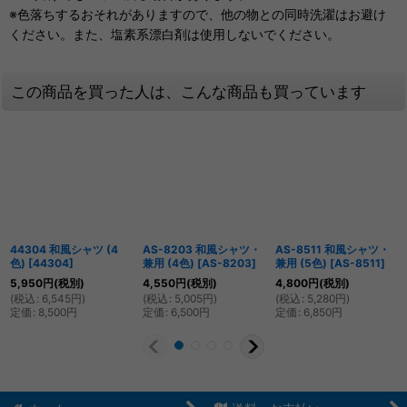
※色落ちするおそれがありますので、他の物との同時洗濯はお避け
ください。また、塩素系漂白剤は使用しないでください。
この商品を買った人は、こんな商品も買っています
44304 和風シャツ (4
AS-8203 和風シャツ・
AS-8511 和風シャツ・
色)
[
44304
]
兼用 (4色)
[
AS-8203
]
兼用 (5色)
[
AS-8511
]
5,950
円
(税別)
4,550
円
(税別)
4,800
円
(税別)
(
税込
:
6,545
円
)
(
税込
:
5,005
円
)
(
税込
:
5,280
円
)
定価
:
8,500
円
定価
:
6,500
円
定価
:
6,850
円