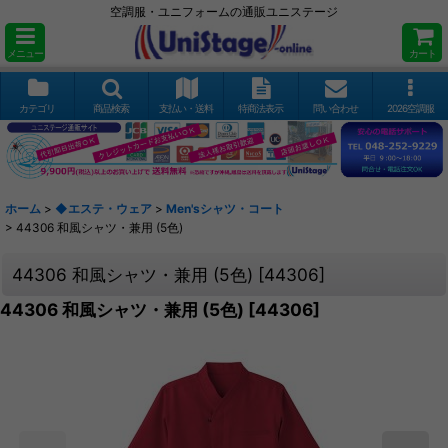
空調服・ユニフォームの通販ユニステージ
メニュー
カート
カテゴリ
商品検索
支払い・送料
特商法表示
問い合わせ
2026空調服
ホーム
>
◆エステ・ウェア
>
Men'sシャツ・コート
>
44306 和風シャツ・兼用 (5色)
44306 和風シャツ・兼用 (5色)
[
44306
]
44306 和風シャツ・兼用 (5色)
[
44306
]