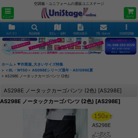
空調服・ユニフォームの通販ユニステージ
メニュー
カート
カテゴリ
商品検索
支払い・送料
特商法表示
問い合わせ
2026空調服
ホーム
>
▼作業服_大きいサイズ特集
>
＜8L・W150＞ AS098Eシリーズ通年・AS1098E夏
>
AS298E ノータックカーゴパンツ (2色)
AS298E ノータックカーゴパンツ (2色)
[
AS298E
]
AS298E ノータックカーゴパンツ (2色)
[
AS298E
]