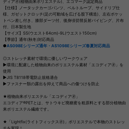
ディア🄬(植物由来ポリエステル)、エコマーク認定商品
【仕様】ノータックカーゴパンツ、ベルトループ、サイドリブ仕
様、ガゼットクロッチ(足の可動域を広げる股下構造)、左右ポケッ
トペン差し付き、膝部ダーツ付、後身頃切替反射パイピング、片布
付、日本製生地
【サイズ】SS(ウエスト64cm)-9L(ウエスト150cm)
【季節】通年(秋冬)対応商品
●
AS098Eシリーズ通年・AS1098Eシリーズ春夏対応商品
◎ストレッチ素材で環境に優しいワークウェア
▶環境に配慮した植物由来のポリエステル素材「エコディア🄬」を
使用
▶JIS T8118帯電防止規格適合
▶ファスナー類の露出を抑えて商品への傷つけを防止
★植物由来ポリエステル「エコディア🄬」
エコディア®PETとは、サトウキビ廃糖蜜を粗原料とする部分植物由
来ポリエステル繊維です。
★「Lightfix(ライトフィックス🄬)」ポリエステルで本物のストレッ
チを実現！