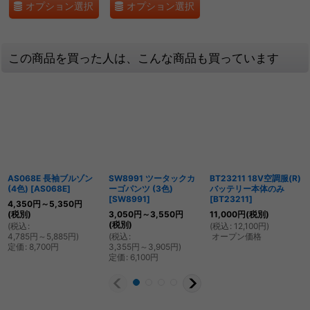
オプション選択
オプション選択
この商品を買った人は、こんな商品も買っています
AS068E 長袖ブルゾン
SW8991 ツータックカ
BT23211 18V空調服(R)
(4色)
[
AS068E
]
ーゴパンツ (3色)
バッテリー本体のみ
[
SW8991
]
[
BT23211
]
4,350
円
～5,350
円
(税別)
3,050
円
～3,550
円
11,000
円
(税別)
(税別)
(
税込
:
(
税込
:
12,100
円
)
4,785
円
～5,885
円
)
(
税込
:
オープン価格
定価
:
8,700
円
3,355
円
～3,905
円
)
定価
:
6,100
円