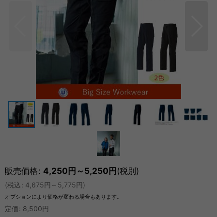
販売価格
:
4,250
円
～5,250
円
(税別)
(
税込
:
4,675
円
～5,775
円
)
オプションにより価格が変わる場合もあります。
定価
:
8,500
円