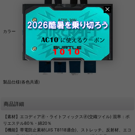
カラー
製品仕様(各色共通)
商品詳細
【素材】エコディア🄬・ライトフィックス🄬(交織ツイル) 混率：ポ
リエステル80％・綿20％
【機能】帯電防止素材(JIS T8118適合)、ストレッチ、反射材、エコ