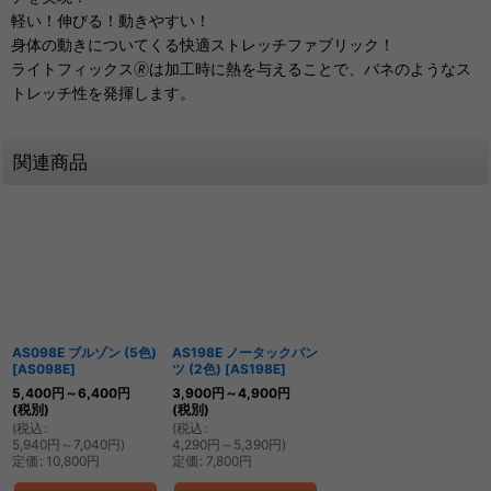
軽い！伸びる！動きやすい！
身体の動きについてくる快適ストレッチファブリック！
ライトフィックス🄬は加工時に熱を与えることで、バネのようなス
トレッチ性を発揮します。
関連商品
AS098E ブルゾン (5色)
AS198E ノータックパン
[
AS098E
]
ツ (2色)
[
AS198E
]
5,400
円
～6,400
円
3,900
円
～4,900
円
(税別)
(税別)
(
税込
:
(
税込
:
5,940
円
～7,040
円
)
4,290
円
～5,390
円
)
定価
:
10,800
円
定価
:
7,800
円