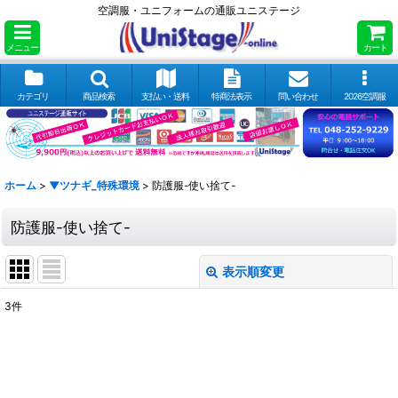
空調服・ユニフォームの通販ユニステージ
メニュー
カート
カテゴリ
商品検索
支払い・送料
特商法表示
問い合わせ
2026空調服
ホーム
>
▼ツナギ_特殊環境
>
防護服-使い捨て-
防護服-使い捨て-
表示順変更
閉じる
3
件
表示数
:
並び順
: