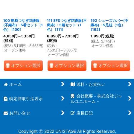
絞り込む
100 簡易つなぎ防護服
111 SFSつなぎ防護服(不
192 シューズカバー(不
(不織布)・5着セット（1
織布)・5着セット（1
織布)・5足組（1色）
色）
[
100
]
色）
[
111
]
[
192
]
4,650
円
～5,150
円
6,850
円
～7,350
円
1,950
円
(税別)
(税別)
(税別)
(
税込
:
2,145
円
)
(
税込
:
5,115
円
～5,665
円
)
(
税込
:
オープン価格
オープン価格
7,535
円
～8,085
円
)
オープン価格
オプション選択
オプション選択
オプション選択
ホーム
送料・お支払い
会社概要－株式会社ジャ
特定商取引法表示
ルユニホーム－
お問い合せ
店長日記
Copyright 🄫 2022 UNISTAGE All Rights Reserved.