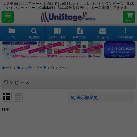
エステ向けユニフォームを通販でお届けします。エレガントなワンピース、動き
やすいカットソー。Calalaほか商品多数を取扱い。ネーム刺繍もできます。
メニュー
カート
カテゴリ
商品検索
支払い・送料
特商法表示
問い合わせ
2026空調服
ホーム
>
◆エステ・ウェア
>
ワンピース
ワンピース
表示順変更
閉じる
11
件
表示数
:
並び順
: