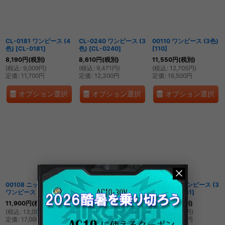
絞り込む
CL-0181 ワンピース (4
CL-0240 ワンピース (3
00110 ワンピース (3色)
色)
[
CL-0181
]
色)
[
CL-0240
]
[
110
]
8,190
円
(税別)
8,610
円
(税別)
11,550
円
(税別)
(
税込
:
9,009
円
)
(
税込
:
9,471
円
)
(
税込
:
12,705
円
)
定価
:
11,700
円
定価
:
12,300
円
定価
:
16,500
円
オプション選択
オプション選択
オプション選択
00108 ニットワッフル
CL-0180 ワンピース
MK-0031 ワンピース (3
ワンピース (2色)
[
108
]
（3色）
[
CL-0180
]
色)
[
MK-0031
]
11,900
円
(税別)
8,190
円
(税別)
8,720
円
(税別)
(
税込
:
13,090
円
)
(
税込
:
9,009
円
)
(
税込
:
9,592
円
)
定価
:
17,000
円
定価
:
11,700
円
定価
:
12,450
円