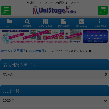
空調服・ユニフォームの通販ユニステージ
メニュー
カート
カテゴリ
商品検索
支払い・送料
特商法表示
問い合わせ
2026空調服
ホーム
>
店長日記
>
2022年9月
>
シルバーウィークが始まります☆
店長日記カテゴリ
展示会
月別一覧
2026年