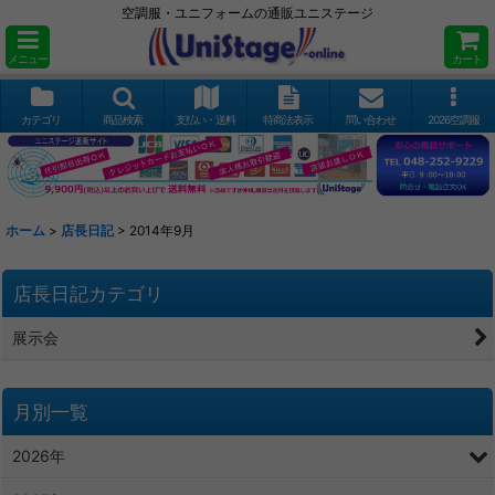
空調服・ユニフォームの通販ユニステージ
メニュー
カート
カテゴリ
商品検索
支払い・送料
特商法表示
問い合わせ
2026空調服
ホーム
>
店長日記
>
2014年9月
店長日記カテゴリ
展示会
月別一覧
2026年