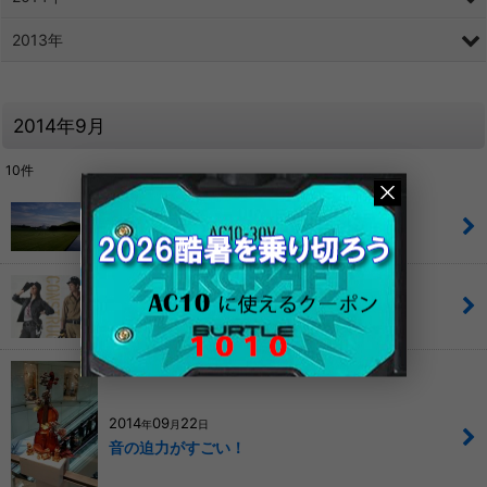
2013年
2014年9月
10
件
2014
09
29
年
月
日
ほっかいどうはでっかいどう！（笑）
2014
09
24
年
月
日
かっこいい作業服！
2014
09
22
年
月
日
音の迫力がすごい！