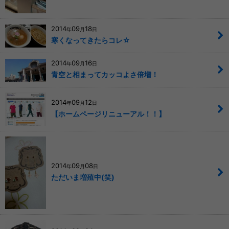
2014
09
18
年
月
日
寒くなってきたらコレ☆
2014
09
16
年
月
日
青空と相まってカッコよさ倍増！
2014
09
12
年
月
日
【ホームページリニューアル！！】
2014
09
08
年
月
日
ただいま増殖中(笑)