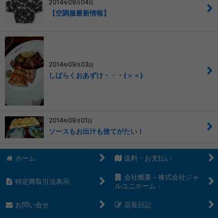
2014
09
04
年
月
日
【空調服最新情報】
2014
09
03
年
月
日
しばらくおあずけ・・・(＞＜)
2014
09
01
年
月
日
ソースもお出汁も捨てがたい！
ホーム
送料・お支払い
会社概要－株式会社ジャ
特定商取引法表示
ルユニホーム－
お問い合せ
店長日記