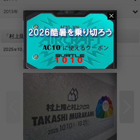
2013年
「村上隆と村上ハウス」展に行ってきました
2025
10
14
年
月
日