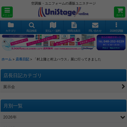
空調服・ユニフォームの通販ユニステージ
メニュー
カート
カテゴリ
商品検索
支払い・送料
特商法表示
問い合わせ
2026空調服
ホーム
>
店長日記
>
「村上隆と村上ハウス」展に行ってきました
店長日記カテゴリ
展示会
月別一覧
2026年