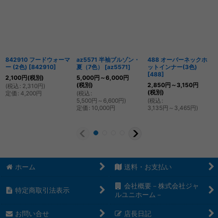
842910 フードウォーマ
az5571 半袖ブルゾン・
488 オーバーネックホ
ー (2色)
[
842910
]
夏（7色）
[
az5571
]
ットインナー(3色)
[
488
]
2,100
円
(税別)
5,000
円
～6,000
円
(税別)
2,850
円
～3,150
円
(
税込
:
2,310
円
)
(税別)
定価
:
4,200
円
(
税込
:
5,500
円
～6,600
円
)
(
税込
:
定価
:
10,000
円
3,135
円
～3,465
円
)
ホーム
送料・お支払い
会社概要－株式会社ジャ
特定商取引法表示
ルユニホーム－
お問い合せ
店長日記