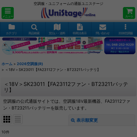
空調服・ユニフォームの通販ユニステージ
メニュー
カート
カテゴリ
商品検索
支払い・送料
特商法表示
問い合わせ
2026空調服
ホーム
>
2026空調服(R)
>
＜18V＞SK23011【FA23112ファン・BT23211バッテリ】
＜18V＞SK23011【FA23112ファン・BT23211バッテ
リ】
空調服の公式通販サイトでは、空調服18V最新機器、FA23112ファ
ン・BT23211バッテリーを販売しています。
表示順変更
閉じる
10
件