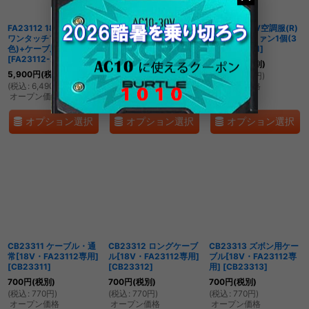
FA23112 18V空調服(R)
FA23112 18V空調服(R)
FA23111 18V空調服(R)
ワンタッチファン2個(3
ワンタッチファン2個(3
ワンタッチファン1個(3
色)+ケーブル
色)
[
FA23112
]
色)
[
FA23111
]
[
FA23112-2K
]
5,200
円
(税別)
2,900
円
(税別)
5,900
円
(税別)
(
税込
:
5,720
円
)
(
税込
:
3,190
円
)
(
税込
:
6,490
円
)
オープン価格
オープン価格
オープン価格
オプション選択
オプション選択
オプション選択
CB23311 ケーブル・通
CB23312 ロングケーブ
CB23313 ズボン用ケー
常[18V・FA23112専用]
ル[18V・FA23112専用]
ブル[18V・FA23112専
[
CB23311
]
[
CB23312
]
用]
[
CB23313
]
700
円
(税別)
700
円
(税別)
700
円
(税別)
(
税込
:
770
円
)
(
税込
:
770
円
)
(
税込
:
770
円
)
オープン価格
オープン価格
オープン価格