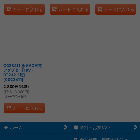
カートに入れる
カートに入れる
カートに入れる
CG23411 急速AC充電
アダプター[18V・
BT23211用]
[
CG23411
]
2,800
円
(税別)
(
税込
:
3,080
円
)
オープン価格
カートに入れる
ホーム
送料・お支払い
会社概要－株式会社ジャ