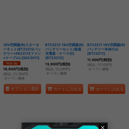
表示数
:
並び順
:
絞り込む
18V空調服(R)スタータ
BT23212 18V空調服(R)
BT23211 18V空調服(R)
ーキット(BT23212バッ
バッテリーセット(急速
バッテリー本体のみ
テリー+FA23112ファン
充電器・ケース付)
[
BT23211
]
+ケーブル)
[
SK23011
]
[
BT23212
]
11,000
円
(税別)
13,900
円
(税別)
(
税込
:
12,100
円
)
(
税込
:
15,290
円
)
オープン価格
19,800
円
(税別)
オープン価格
(
税込
:
21,780
円
)
オープン価格
オプション選択
カートに入れる
カートに入れる