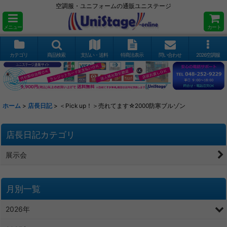
空調服・ユニフォームの通販ユニステージ
メニュー
カート
カテゴリ
商品検索
支払い・送料
特商法表示
問い合わせ
2026空調服
ホーム
>
店長日記
>
＜Pick up！＞売れてます☆2000防寒ブルゾン
店長日記カテゴリ
展示会
月別一覧
2026年