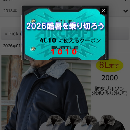
2013年
＜Pick up！＞売れてます☆2000防寒ブルゾン
2026
01
07
年
月
日