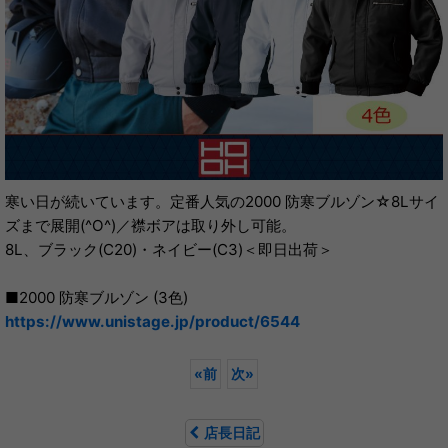
寒い日が続いています。定番人気の2000 防寒ブルゾン☆8Lサイ
ズまで展開(^O^)／襟ボアは取り外し可能。
8L、ブラック(C20)・ネイビー(C3)＜即日出荷＞
■2000 防寒ブルゾン (3色)
https://www.unistage.jp/product/6544
«
前
次
»
店長日記