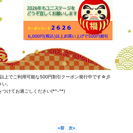
税込)以上でご利用可能な500円割引クーポン発行中です☆彡
さい。
てお過ごしください(*^-^*)
«
前
次
»