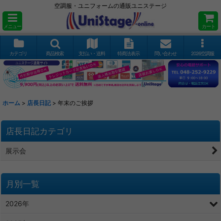
空調服・ユニフォームの通販ユニステージ
メニュー
カート
カテゴリ
商品検索
支払い・送料
特商法表示
問い合わせ
2026空調服
ホーム
>
店長日記
>
年末のご挨拶
店長日記カテゴリ
展示会
月別一覧
2026年