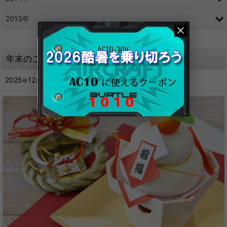
2013年
年末のご挨拶
2025
12
26
年
月
日