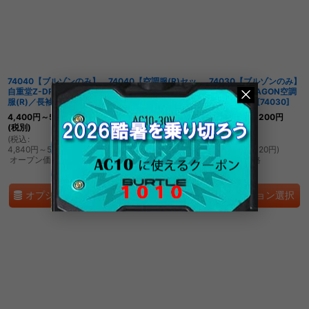
並び順
:
絞り込む
74040【ブルゾンのみ】
74040【空調服(R)セッ
74030【ブルゾンのみ】
自重堂Z-DRAGON空調
ト】自重堂Z-DRAGON
自重堂Z-DRAGON空調
服(R)／長袖
[
74040
]
空調服(R)ブルゾン・フ
服(R)／長袖
[
74030
]
ァン・バッテリー(充電
4,400
円
～5,000
円
4,600
円
～5,200
円
器付)／長袖
(税別)
(税別)
[
74040SET
]
(
税込
:
(
税込
:
4,400
円
～
(税別)
4,840
円
～5,500
円
)
5,060
円
～5,720
円
)
オープン価格
(
税込
:
4,840
円
～
)
オープン価格
オープン価格
オプション選択
オプション選択
オプション選択