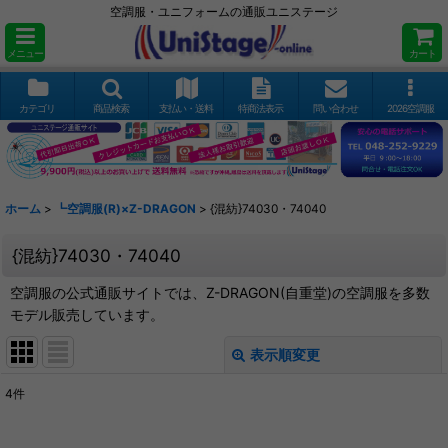
空調服・ユニフォームの通販ユニステージ
メニュー
カート
カテゴリ
商品検索
支払い・送料
特商法表示
問い合わせ
2026空調服
ホーム
>
┗空調服(R)×Z-DRAGON
>
{混紡}74030・74040
{混紡}74030・74040
空調服の公式通販サイトでは、Z-DRAGON(自重堂)の空調服を多数
モデル販売しています。
表示順変更
閉じる
4
件
表示数
: