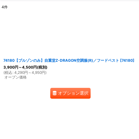
4
件
表示数
:
並び順
:
74180【ブルゾンのみ】自重堂Z-DRAGON空調服(R)／フードベスト
[
74180
]
3,900
円
～4,500
円
(税別)
(
税込
:
4,290
円
～4,950
円
)
オープン価格
オプション選択