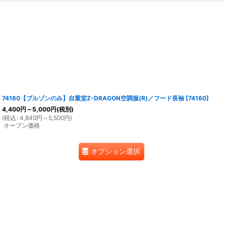
74160【ブルゾンのみ】自重堂Z-DRAGON空調服(R)／フード長袖
[
74160
]
4,400
円
～5,000
円
(税別)
(
税込
:
4,840
円
～5,500
円
)
オープン価格
オプション選択