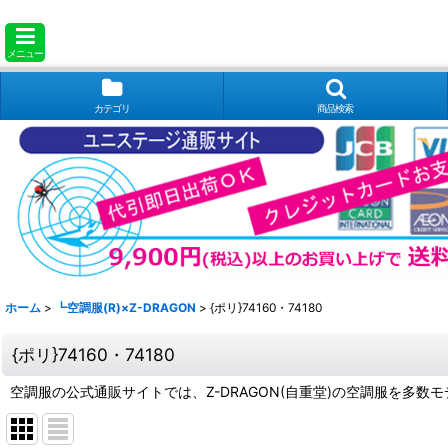
メニュー
カテゴリ
商品検索
ホーム
>
┗空調服(R)×Z-DRAGON
>
{ポリ}74160・74180
{ポリ}74160・74180
空調服の公式通販サイトでは、Z-DRAGON(自重堂)の空調服を多数