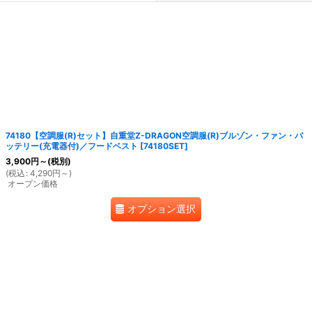
絞り込む
74180【空調服(R)セット】自重堂Z-DRAGON空調服(R)ブルゾン・ファン・バ
ッテリー(充電器付)／フードベスト
[
74180SET
]
3,900
円
～
(税別)
(
税込
:
4,290
円
～
)
オープン価格
オプション選択