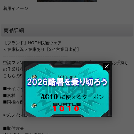
着用イメージ
商品詳細
【ブランド】HOOH快適ウェア
＜在庫状況＞在庫あり【2-4営業日出荷】
------------------------------------
空調ファンをさらに追加して空調効果をアップさせたり、お手持ち
の作業服を空調仕様にできるワッペンセットです。
こちらのワッペンはアイロン接着となります。
■サイズ：フリー
■素材 ：ポリエステル100％
■同梱内容：ワッペン2個1組(シルバーまたはブルー)
※ブルゾン・機器は別売です
■取付方法