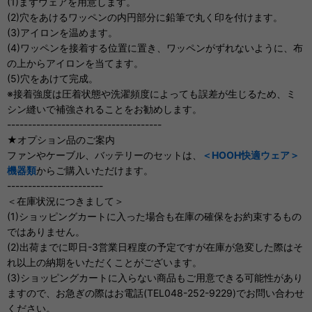
(1)まずウェアを用意します。
(2)穴をあけるワッペンの内円部分に鉛筆で丸く印を付けます。
(3)アイロンを温めます。
(4)ワッペンを接着する位置に置き、ワッペンがずれないように、布
の上からアイロンを当てます。
(5)穴をあけて完成。
※接着強度は圧着状態や洗濯頻度によっても誤差が生じるため、ミ
シン縫いで補強されることをお勧めします。
-------------------------------------
★オプション品のご案内
ファンやケーブル、バッテリーのセットは、
＜HOOH快適ウェア＞
機器類
からご購入いただけます。
-----------------------
＜在庫状況につきまして＞
(1)ショッピングカートに入った場合も在庫の確保をお約束するもの
ではありません。
(2)出荷までに即日-3営業日程度の予定ですが在庫が急変した際はそ
れ以上の納期をいただくことがございます。
(3)ショッピングカートに入らない商品もご用意できる可能性があり
ますので、お急ぎの際はお電話(TEL048-252-9229)でお問い合わせ
ください。