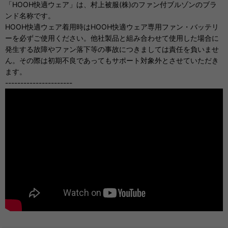
「HOOH快適ウェア」は、村上被服(株)のファン付ブルゾンのブラ
ンド名称です。
HOOH快適ウェア着用時はHOOH快適ウェア専用ファン・バッテリ
ーを必ずご使用ください。他社製品と組み合わせて使用した場合に
発生する故障やファン落下等の事故につきましては責任を負いませ
ん。その際は初期不良であってもサポート対象外とさせていただき
ます。
----------------------