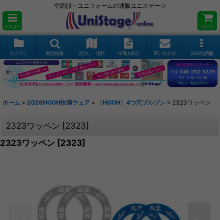
空調服・ユニフォームの通販ユニステージ
メニュー
カート
カテゴリ
商品検索
支払い・送料
特商法表示
問い合わせ
2026空調服
ホーム
>
2026HOOH快適ウェア
>
〈HOOH〉4つ穴ブルゾン
>
2323ワッペン
2323ワッペン
[
2323
]
2323ワッペン
[
2323
]