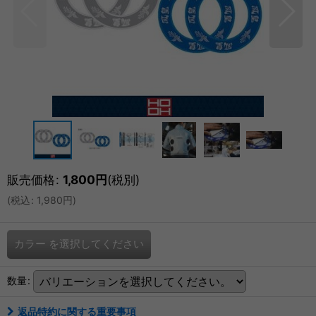
販売価格
:
1,800
円
(税別)
(
税込
:
1,980
円
)
カラー
を選択してください
数量
:
返品特約に関する重要事項