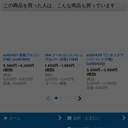
この商品を買った人は、こんな商品も買っています
az60401 長袖ブルゾン
184 クールコットンレッ
az60420 ワンタックワ
(7色)
[
az60401
]
グカバー (2色)
[
184
]
ークパンツ (7色)
[
az60420
]
5,300
円
～6,300
円
1,850
円
～1,950
円
(税別)
(税別)
3,300
円
～3,900
円
(税別)
(
税込
:
(
税込
:
5,830
円
～6,930
円
)
2,035
円
～2,145
円
)
(
税込
:
定価
:
10,600
円
オープン価格
3,630
円
～4,290
円
)
定価
:
6,600
円
ホーム
送料・お支払い