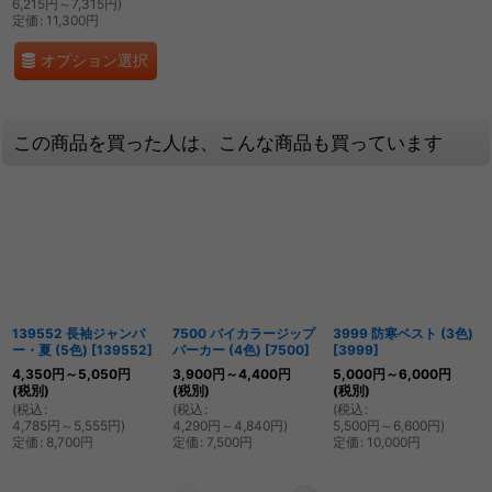
6,215
円
～7,315
円
)
定価
:
11,300
円
オプション選択
この商品を買った人は、こんな商品も買っています
139552 長袖ジャンパ
7500 バイカラージップ
3999 防寒ベスト (3色)
ー・夏 (5色)
[
139552
]
パーカー (4色)
[
7500
]
[
3999
]
4,350
円
～5,050
円
3,900
円
～4,400
円
5,000
円
～6,000
円
(税別)
(税別)
(税別)
(
税込
:
(
税込
:
(
税込
:
4,785
円
～5,555
円
)
4,290
円
～4,840
円
)
5,500
円
～6,600
円
)
定価
:
8,700
円
定価
:
7,500
円
定価
:
10,000
円