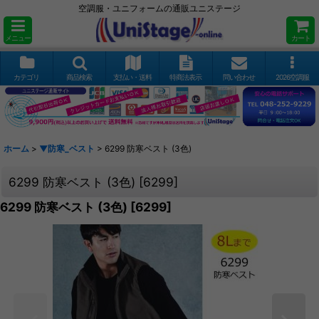
空調服・ユニフォームの通販ユニステージ
メニュー
カート
カテゴリ
商品検索
支払い・送料
特商法表示
問い合わせ
2026空調服
ホーム
>
▼防寒_ベスト
>
6299 防寒ベスト (3色)
6299 防寒ベスト (3色)
[
6299
]
6299 防寒ベスト (3色)
[
6299
]