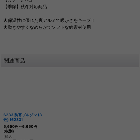
【季節】秋冬対応商品
★保温性に優れた裏アルミで暖かさをキープ！
★動きやすくなめらかでソフトな綿素材使用
関連商品
6233 防寒ブルゾン (3
色)
[
6233
]
5,650
円
～6,650
円
(税別)
(
税込
: