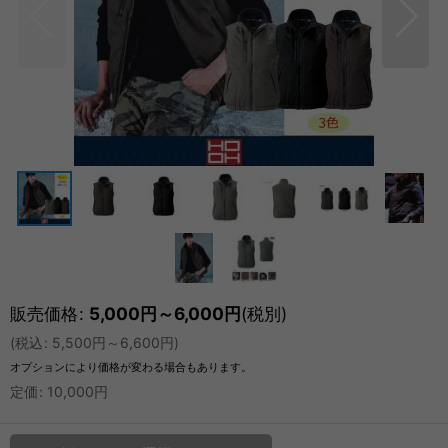
販売価格
:
5,000
円
～6,000
円
(税別)
(
税込
:
5,500
円
～6,600
円
)
オプションにより価格が変わる場合もあります。
定価
:
10,000
円