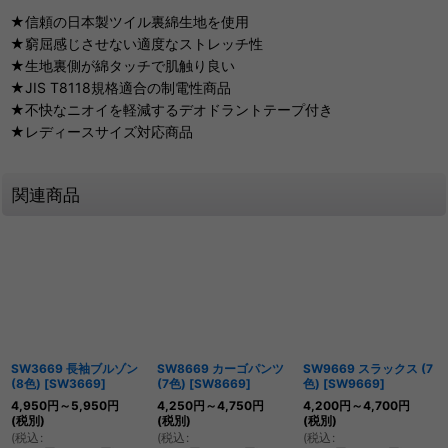
★信頼の日本製ツイル裏綿生地を使用
★窮屈感じさせない適度なストレッチ性
★生地裏側が綿タッチで肌触り良い
★JIS T8118規格適合の制電性商品
★不快なニオイを軽減するデオドラントテープ付き
★レディースサイズ対応商品
関連商品
SW3669 長袖ブルゾン
SW8669 カーゴパンツ
SW9669 スラックス (7
(8色)
[
SW3669
]
(7色)
[
SW8669
]
色)
[
SW9669
]
4,950
円
～5,950
円
4,250
円
～4,750
円
4,200
円
～4,700
円
(税別)
(税別)
(税別)
(
税込
:
(
税込
:
(
税込
: