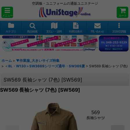
空調服・ユニフォームの通販ユニステージ
メニュー
カート
カテゴリ
商品検索
支払い・送料
特商法表示
問い合わせ
2026空調服
ホーム
>
▼作業服_大きいサイズ特集
>
＜8L・W130＞SW3669シリーズ通年・SW369夏
>
SW569 長袖シャツ (7色)
SW569 長袖シャツ (7色)
[
SW569
]
SW569 長袖シャツ (7色)
[
SW569
]