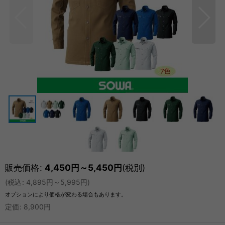
販売価格
:
4,450
円
～5,450
円
(税別)
(
税込
:
4,895
円
～5,995
円
)
オプションにより価格が変わる場合もあります。
定価
:
8,900
円