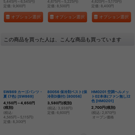
5,445
円
～6,545
円
)
4,675
円
～5,225
円
)
4,620
円
～5,170
円
)
定価
:
9,900
円
定価
:
8,500
円
定価
:
8,400
円
オプション選択
オプション選択
オプション選択
この商品を買った人は、こんな商品も買っています
SW869 カーゴパンツ・
80056 保冷剤ベスト(保
HM0201 空調ヘルメッ
夏 (7色)
[
SW869
]
冷剤3個付)
[
80056
]
ト02本体(ファン無し)2
色
[
HM0201
]
4,150
円
～4,650
円
3,580
円
(税別)
(税別)
2,700
円
(税別)
(
税込
:
3,938
円
)
(
税込
:
定価
:
6,600
円
(
税込
:
2,970
円
)
4,565
円
～5,115
円
)
オープン価格
定価
:
8,300
円