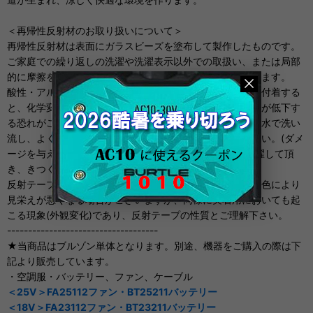
＜再帰性反射材のお取り扱いについて＞
再帰性反射材は表面にガラスビーズを塗布して製作したものです。
ご家庭での繰り返しの洗濯や洗濯表示以外での取扱い、または局部
的に摩擦を受けた場合は、反射輝度が低下する恐れがあります。
酸性・アルカリ性などの化学薬品や油脂、汗などの汚れが付着する
と、化学変化により再帰性反射材が変色したり、反射輝度が低下す
る恐れがございますので、直ちに中性洗剤またはきれいな水で洗い
流し、よく乾燥させて下さい。漂白剤は使用しないで下さい。(ダメ
ージを与える恐れがあるため)裏返してネットに入れて洗濯して頂
き、きつく絞らないで下さい。
反射テープは特性上、縫製時の圧迫・押痕によるキズや変色により
見栄えが悪くなる場合がございますが、同様に実着用においても起
こる現象(外観変化)であり、反射テープの性質とご理解下さい。
------------------------------------
★当商品はブルゾン単体となります。別途、機器をご購入の際は下
記より販売しています。
・空調服・バッテリー、ファン、ケーブル
＜25V＞FA25112ファン・BT25211バッテリー
＜18V＞FA23112ファン・BT23211バッテリー