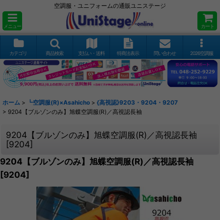
空調服・ユニフォームの通販ユニステージ
メニュー
カート
カテゴリ
商品検索
支払い・送料
特商法表示
問い合わせ
2026空調服
ホーム
>
┗空調服(R)×Asahicho
>
{高視認}9203・9204・9207
>
9204【ブルゾンのみ】旭蝶空調服(R)／高視認長袖
9204【ブルゾンのみ】旭蝶空調服(R)／高視認長袖
[
9204
]
9204【ブルゾンのみ】旭蝶空調服(R)／高視認長袖
[
9204
]