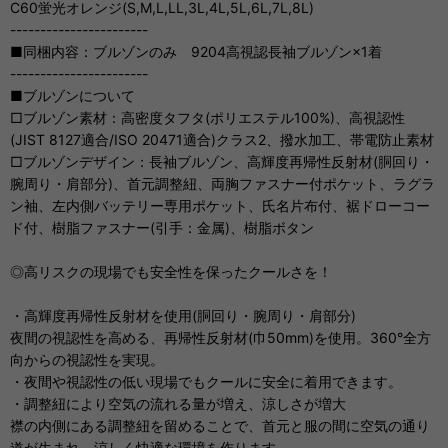
C60蛍光オレンジ(S,M,L,LL,3L,4L,5L,6L,7L,8L)
-----------------------
■同梱内容：ブルゾンのみ 9204高視認長袖ブルゾン×1着
-----------------------
■ブルゾンについて
□ブルゾン素材：高密度タフタ(ポリエステル100%)、高視認性
(JIST 8127適合/ISO 20471適合)クラス2、撥水加工、帯電防止素材
□ブルゾンデザイン：長袖ブルゾン、高輝度再帰性反射材(胴回り・
腕周り・肩部分)、首元調整紐、両胸ファスナー付ポケット、ラグラ
ン袖、左内側バッテリー専用ポケット、氏名片布付、裾ドローコー
ド付、樹脂ファスナー(引手：金属)、樹脂ボタン
◎高リスクの現場でも安全性を保ったクールさを！
・高輝度再帰性反射材を使用(胴回り・腕周り・肩部分)
夜間の視認性を高める、再帰性反射材(巾50mm)を使用。360°全方
向からの視認性を実現。
・夜間や視認性の低い現場でもクールに安全に着用できます。
・調整紐により空気の流れる量が増え、涼しさが増大
襟の内側にある調整紐を留めることで、首元と服の間に空気の通り
道が生まれ、涼しく快適な環境を作ります。