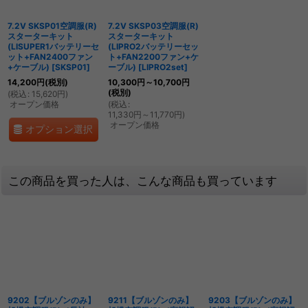
7.2V SKSP01空調服(R)
7.2V SKSP03空調服(R)
スターターキット
スターターキット
(LISUPER1バッテリーセ
(LIPRO2バッテリーセッ
ット+FAN2400ファン
ト+FAN2200ファン+ケ
+ケーブル)
[
SKSP01
]
ーブル)
[
LIPRO2set
]
14,200
円
(税別)
10,300
円
～10,700
円
(税別)
(
税込
:
15,620
円
)
オープン価格
(
税込
:
11,330
円
～11,770
円
)
オープン価格
オプション選択
この商品を買った人は、こんな商品も買っています
9202【ブルゾンのみ】
9211【ブルゾンのみ】
9203【ブルゾンのみ】