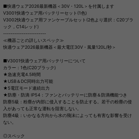
■快適ウェア2026最新機器＜30V・120L＞を付属します
V3001快適ウェア用バッテリーセット(1色)
V3002快適ウェア用ファンケーブルセット(2色より選択：C20ブラ
ック，C14レッド)
-----------------------
≪機器ごとの詳しいスペック≫
快適ウェア2026最新機器＜最大電圧30V・風量120L/秒＞
■V3001快適ウェア用バッテリーについて
カラー：1色(C20ブラック)
★急速充電4.5時間
★USB＆DC同時出力可能
★5電圧モード連続出力
★防塵・防滴 IP54：ファンとバッテリーに防塵＆防滴機能つき
防塵5級：粉塵が内部に侵入することを防止する。若干の粉塵の侵
入があっても正常な運転を阻害しない。
防塵4級：いかなる方向から水の飛沫によっても有害な影響を受け
ない。
◎スペック