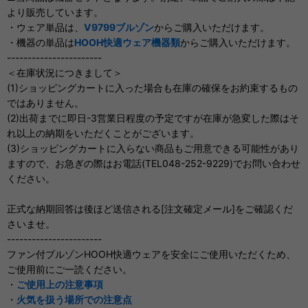
より販売しています。
・ウェア単品は、
V9799ブルゾン
からご購入いただけます。
・機器の単品は
HOOH快適ウェア機器類
からご購入いただけます。
-----------------------
＜在庫状況につきまして＞
(1)ショッピングカートに入った場合も在庫の確保をお約束するもの
ではありません。
(2)出荷までに即日-3営業日程度の予定ですが在庫が急変した際はそ
れ以上の納期をいただくことがございます。
(3)ショッピングカートに入らない商品もご用意できる可能性があり
ますので、お急ぎの際はお電話(TEL048-252-9229)でお問い合わせ
ください。
正式な納期回答は後ほど送信される[注文確定メール]をご確認くだ
さいませ。
-----------------------
ファン付ブルゾンHOOH快適ウェアを安全にご使用いただくため、
ご使用前にご一読ください。
・
ご使用上の注意事項
・
火気を扱う場所での注意点