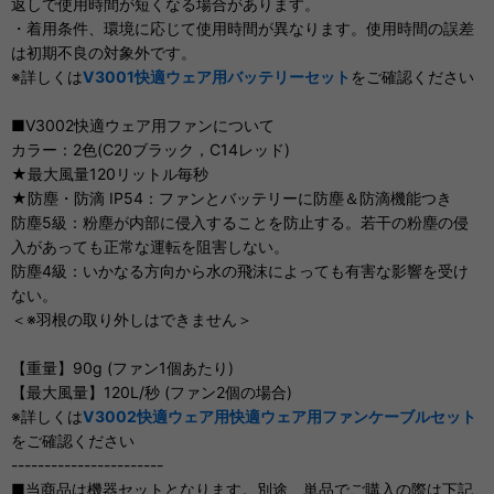
返しで使用時間が短くなる場合があります。
・着用条件、環境に応じて使用時間が異なります。使用時間の誤差
は初期不良の対象外です。
※詳しくは
V3001快適ウェア用バッテリーセット
をご確認ください
■V3002快適ウェア用ファンについて
カラー：2色(C20ブラック，C14レッド)
★最大風量120リットル毎秒
★防塵・防滴 IP54：ファンとバッテリーに防塵＆防滴機能つき
防塵5級：粉塵が内部に侵入することを防止する。若干の粉塵の侵
入があっても正常な運転を阻害しない。
防塵4級：いかなる方向から水の飛沫によっても有害な影響を受け
ない。
＜※羽根の取り外しはできません＞
【重量】90g (ファン1個あたり)
【最大風量】120L/秒 (ファン2個の場合)
※詳しくは
V3002快適ウェア用快適ウェア用ファンケーブルセット
をご確認ください
-----------------------
■当商品は機器セットとなります。別途、単品でご購入の際は下記