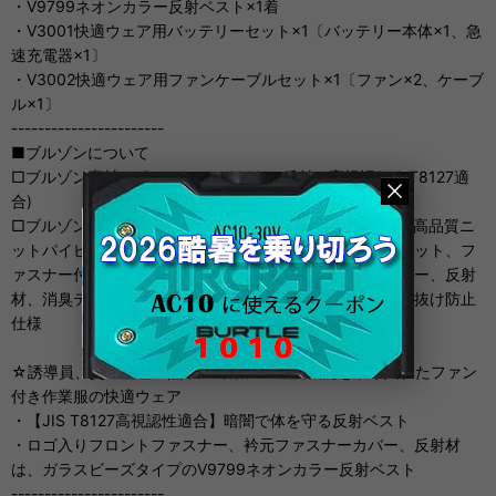
・V9799ネオンカラー反射ベスト×1着
・V3001快適ウェア用バッテリーセット×1〔バッテリー本体×1、急
速充電器×1〕
・V3002快適ウェア用ファンケーブルセット×1〔ファン×2、ケーブ
ル×1〕
-----------------------
■ブルゾンについて
□ブルゾン素材：ポリエステル100% 反射、高視認(JIS T8127適
合)
□ブルゾンデザイン：ネオンカラーベスト、アームホール高品質ニ
ットパイピン、ファスナーガード、出し入れ簡単両脇ポケット、フ
ァスナー付きバッテリーポケット、裾スピンドルストッパー、反射
材、消臭テープ、ケーブル止めマジックテープ、首回り風抜け防止
仕様
☆誘導員、交通整理の熱中症対策に！空調機能を取り入れたファン
付き作業服の快適ウェア
・【JIS T8127高視認性適合】暗闇で体を守る反射ベスト
・ロゴ入りフロントファスナー、衿元ファスナーカバー、反射材
は、ガラスビーズタイプのV9799ネオンカラー反射ベスト
-----------------------