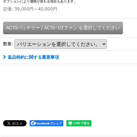
オプションにより価格が変わる場合もあります。
定価
:
39,000
円
～40,000
円
AC10バッテリー
/
AC10-1/2ファン
を選択してください
数量
:
返品特約に関する重要事項
Facebookでシェア