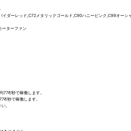
い
0スパイダーレッド,C72メタリックゴールド,C90ハニーピンク,C99オーシ
モーターファン
均77ℓ/秒で稼働します。
77ℓ/秒で稼働します。
さい。