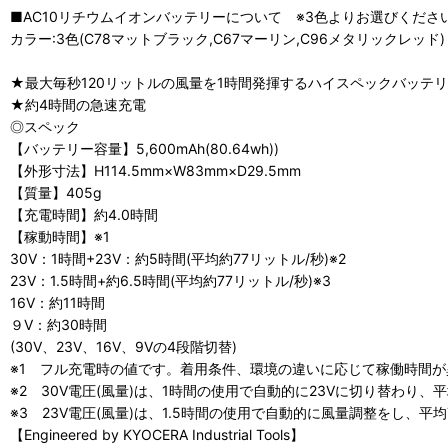
■AC10リチウムイオンバッテリーについて ※3色よりお選びくださ
カラー:3色(C78マットブラック,C67マーリン,C96メタリックレッド
★最大毎秒120リットルの風量を1時間発揮するハイスペックバッテリー(A
★約4時間の急速充電
◎スペック
【バッテリー容量】5,600mAh(80.64wh))
【外形寸法】H114.5mm×W83mm×D29.5mm
【質量】405g
【充電時間】約4.0時間
【稼動時間】※1
30V：1時間+23V：約5時間(平均約77リットル/秒)※2
23V：1.5時間+約6.5時間(平均約77リットル/秒)※3
16V：約11時間
９V：約30時間
(30V、23V、16V、9Vの4段階切替)
※1 フル充電時の値です。着用条件、環境の違いに応じて稼働時間
※2 30V電圧(風量)は、1時間の使用で自動的に23Vに切り替わり、平
※3 23V電圧(風量)は、1.5時間の使用で自動的に風量調整をし、平均
【Engineered by KYOCERA Industrial Tools】