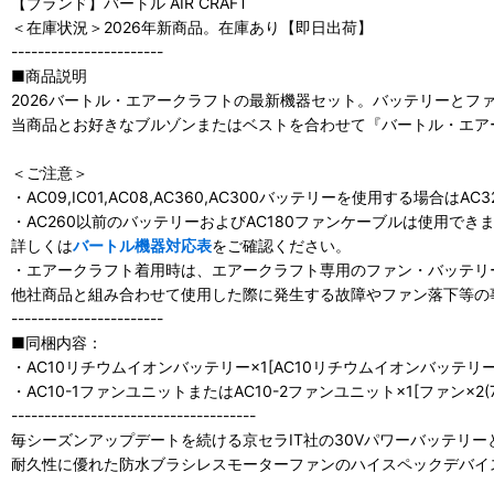
【ブランド】バートル AIR CRAFT
＜在庫状況＞2026年新商品。在庫あり【即日出荷】
-----------------------
■商品説明
2026バートル・エアークラフトの最新機器セット。バッテリーとフ
当商品とお好きなブルゾンまたはベストを合わせて『バートル・エア
＜ご注意＞
・AC09,IC01,AC08,AC360,AC300バッテリーを使用する場合は
・AC260以前のバッテリーおよびAC180ファンケーブルは使用で
詳しくは
バートル機器対応表
をご確認ください。
・エアークラフト着用時は、エアークラフト専用のファン・バッテリ
他社商品と組み合わせて使用した際に発生する故障やファン落下等の
-----------------------
■同梱内容：
・AC10リチウムイオンバッテリー×1[AC10リチウムイオンバッテリー
・AC10-1ファンユニットまたはAC10-2ファンユニット×1[ファン×
-------------------------------------
毎シーズンアップデートを続ける京セラIT社の30Vパワーバッテリー
耐久性に優れた防水ブラシレスモーターファンのハイスペックデバイス