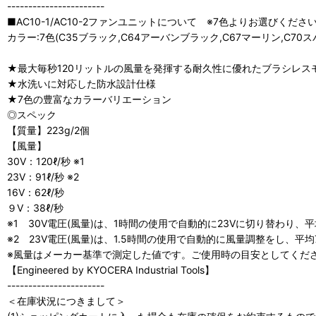
-----------------------
■AC10-1/AC10-2ファンユニットについて ※7色よりお選びくださ
カラー:7色(C35ブラック,C64アーバンブラック,C67マーリン,C7
★最大毎秒120リットルの風量を発揮する耐久性に優れたブラシレス
★水洗いに対応した防水設計仕様
★7色の豊富なカラーバリエーション
◎スペック
【質量】223g/2個
【風量】
30V：120ℓ/秒 ※1
23V：91ℓ/秒 ※2
16V：62ℓ/秒
９V：38ℓ/秒
※1 30V電圧(風量)は、1時間の使用で自動的に23Vに切り替わり、平
※2 23V電圧(風量)は、1.5時間の使用で自動的に風量調整をし、平均
※風量はメーカー基準で測定した値です。ご使用時の目安としてくだ
【Engineered by KYOCERA Industrial Tools】
-----------------------
＜在庫状況につきまして＞