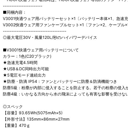
-----------------------
■同梱内容：
V3001快適ウェア用バッテリーセット×1〔バッテリー本体×1、急速充
V3002快適ウェア用ファンケーブルセット×1〔ファン×2、ケーブル×
-------------------------------------
◎最大電圧30V・風量120L/秒のハイパワーデバイス
■V3001快適ウェア用バッテリーについて
カラー：1色(C20ブラック)
★急速充電4.5時間
★USB＆DC同時出力可能
★5電圧モード連続出力
★防塵・防滴 IP54：ファンとバッテリーに防塵＆防滴機能つき
防塵5級：粉塵が内部に侵入することを防止する。若干の粉塵の侵入
防塵4級：いかなる方向から水の飛沫によっても有害な影響を受けな
◎スペック
【容量】93.65Wh(5075mAh×5)
【外形寸法】135mm×86mm×27mm
【重量】470ｇ