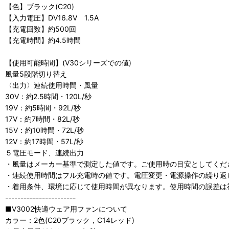
【色】ブラック(C20)
【入力電圧】DV16.8V 1.5A
【充電回数】約500回
【充電時間】約4.5時間
【使用可能時間】(V30シリーズでの値)
風量5段階切り替え
〈出力〉連続使用時間・風量
30V：約2.5時間・120L/秒
19V：約5時間・92L/秒
17V：約7時間・82L/秒
15V：約10時間・72L/秒
12V：約17時間・57L/秒
５電圧モード、連続出力
・風量はメーカー基準で測定した値です。ご使用時の目安としてくだ
・連続使用時間はフル充電時の値です。電圧変更・電源操作の繰り返
・着用条件、環境に応じて使用時間が異なります。使用時間の誤差は
-----------------------
■V3002快適ウェア用ファンについて
カラー：2色(C20ブラック，C14レッド)