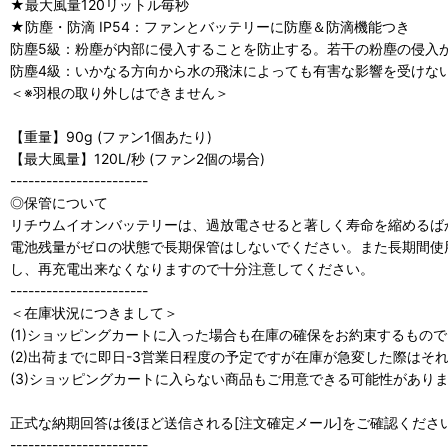
★最大風量120リットル毎秒
★防塵・防滴 IP54：ファンとバッテリーに防塵＆防滴機能つき
防塵5級：粉塵が内部に侵入することを防止する。若干の粉塵の侵入
防塵4級：いかなる方向から水の飛沫によっても有害な影響を受けな
＜※羽根の取り外しはできません＞
【重量】90g (ファン1個あたり)
【最大風量】120L/秒 (ファン2個の場合)
-----------------------
◎保管について
リチウムイオンバッテリーは、過放電させると著しく寿命を縮めるば
電池残量がゼロの状態で長期保管はしないでください。また長期間使
し、再充電出来なくなりますので十分注意してください。
-----------------------
＜在庫状況につきまして＞
(1)ショッピングカートに入った場合も在庫の確保をお約束するもの
(2)出荷までに即日-3営業日程度の予定ですが在庫が急変した際は
(3)ショッピングカートに入らない商品もご用意できる可能性がありますの
正式な納期回答は後ほど送信される[注文確定メール]をご確認くださ
-----------------------