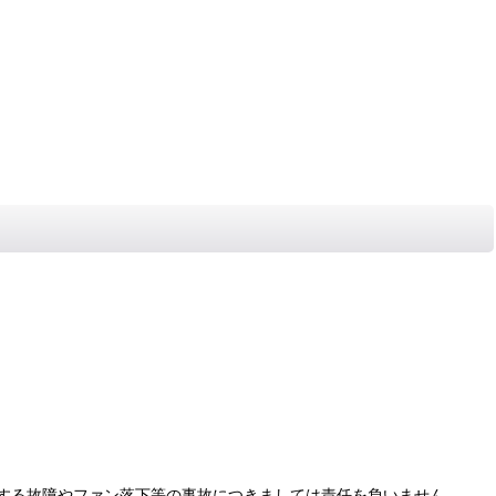
生する故障やファン落下等の事故につきましては責任を負いません。