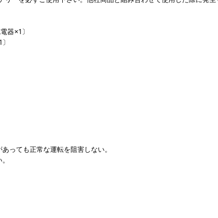
電器×1〕
1〕
があっても正常な運転を阻害しない。
い。