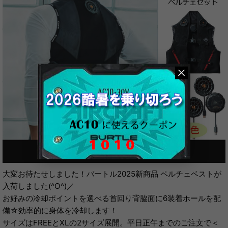
大変お待たせしました！バートル2025新商品 ペルチェベストが
入荷しました(^O^)／
お好みの冷却ポイントを選べる首回り背脇面に6装着ホールを配
備☆効率的に身体を冷却します！
サイズはFREEとXLの2サイズ展開。平日正午までのご注文で＜