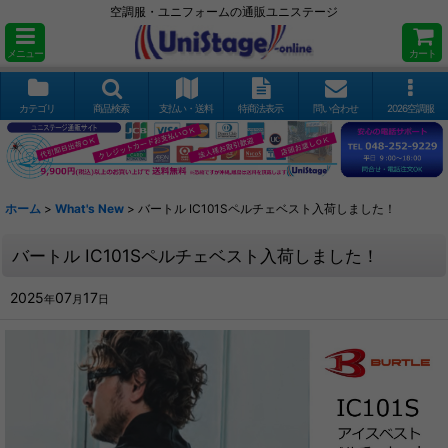
空調服・ユニフォームの通販ユニステージ
メニュー
カート
カテゴリ
商品検索
支払い・送料
特商法表示
問い合わせ
2026空調服
ホーム
>
What's New
>
バートル IC101Sペルチェベスト入荷しました！
バートル IC101Sペルチェベスト入荷しました！
2025
07
17
年
月
日