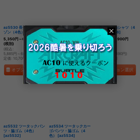
絞り込む
az5530 長袖サマーブル
az5535 長袖シャツ（4
az5536 半袖シャツ（4
ゾン（4色）
[
az5530
]
色）
[
az5535
]
色）
[
az5536
]
5,350
円
～6,350
円
4,200
円
～5,200
円
3,900
円
～4,900
円
(税別)
(税別)
(税別)
(
税込
:
(
税込
:
(
税込
:
5,885
円
～6,985
円
)
4,620
円
～5,720
円
)
4,290
円
～5,390
円
)
定価
:
10,700
円
定価
:
8,400
円
定価
:
7,800
円
オプション選択
オプション選択
オプション選択
az5532 ツータックパン
az5534 ツータックカー
ツ・脇ゴム（4色）
ゴパンツ・脇ゴム（4
[
az5532
]
色）
[
az5534
]