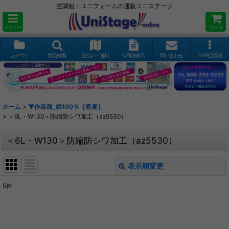
空調服・ユニフォームの通販ユニステージ
メニュー
カート
カテゴリ
商品検索
支払い・送料
特商法表示
問い合わせ
2026空調服
ホーム
>
▼作業服_綿100％［春夏］
>
＜6L・W130＞防縮防シワ加工（az5530）
＜6L・W130＞防縮防シワ加工（az5530）
表示順変更
閉じる
5
件
表示数
:
並び順
: