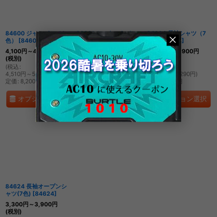
絞り込む
84600 ジャンパー（4
80601 ツータックパン
84604 長袖シャツ（7
色）
[
84600
]
ツ（7色）
[
80601
]
色）
[
84604
]
4,100
円
～4,700
円
3,150
円
～3,550
円
3,300
円
～3,900
円
(税別)
(税別)
(税別)
(
税込
:
(
税込
:
(
税込
:
4,510
円
～5,170
円
)
3,465
円
～3,905
円
)
3,630
円
～4,290
円
)
定価
:
8,200
円
定価
:
6,300
円
定価
:
6,600
円
オプション選択
オプション選択
オプション選択
84624 長袖オープンシ
ャツ(7色)
[
84624
]
3,300
円
～3,900
円
(税別)