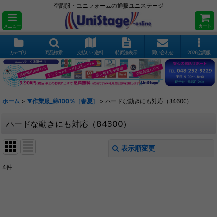
空調服・ユニフォームの通販ユニステージ
メニュー
カート
カテゴリ
商品検索
支払い・送料
特商法表示
問い合わせ
2026空調服
ホーム
>
▼作業服_綿100％［春夏］
>
ハードな動きにも対応（84600）
ハードな動きにも対応（84600）
表示順変更
閉じる
4
件
表示数
:
並び順
: