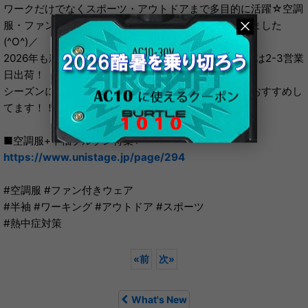
ワークだけでなくスポーツ・アウトドアまで多目的に活躍☆空調
服・ファン付きウェア半袖ブルゾンをピックアップしました
(^O^)／
2026年も新商品が多数出ております。入荷済みの商品は2-3営業
日出荷！
シーズンに入り在庫が無くなってしまう前のご購入をおすすめし
てます！！
■空調服+半袖ブルゾン特集+
https://www.unistage.jp/page/294
#空調服 #ファン付きウェア
#半袖 #ワーキング #アウトドア #スポーツ
#熱中症対策
«
前
次
»
What's New