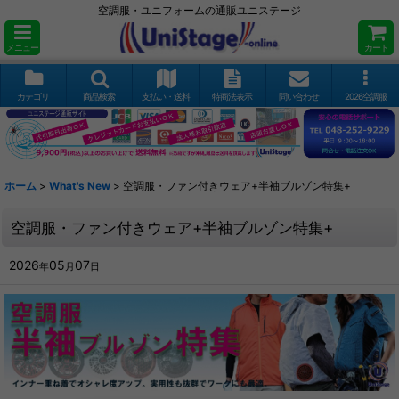
空調服・ユニフォームの通販ユニステージ
メニュー
カート
カテゴリ
商品検索
支払い・送料
特商法表示
問い合わせ
2026空調服
ホーム
>
What's New
>
空調服・ファン付きウェア+半袖ブルゾン特集+
空調服・ファン付きウェア+半袖ブルゾン特集+
2026
05
07
年
月
日