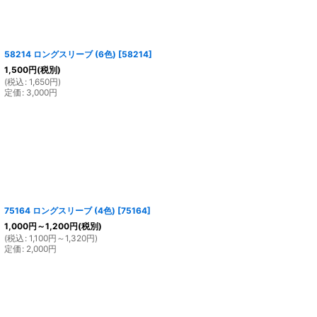
58214 ロングスリーブ (6色)
[
58214
]
1,500
円
(税別)
(
税込
:
1,650
円
)
定価
:
3,000
円
75164 ロングスリーブ (4色)
[
75164
]
1,000
円
～1,200
円
(税別)
(
税込
:
1,100
円
～1,320
円
)
定価
:
2,000
円