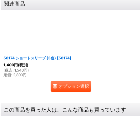
関連商品
56174 ショートスリーブ (3色)
[
56174
]
1,400
円
(税別)
(
税込
:
1,540
円
)
定価
:
2,800
円
オプション選択
この商品を買った人は、こんな商品も買っています