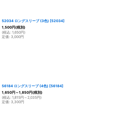
52034 ロングスリーブ (3色)
[
52034
]
1,500
円
(税別)
(
税込
:
1,650
円
)
定価
:
3,000
円
56184 ロングスリーブ (4色)
[
56184
]
1,650
円
～1,850
円
(税別)
(
税込
:
1,815
円
～2,035
円
)
定価
:
3,300
円